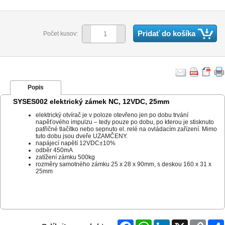
Pridať do košíka
Počet kusov:
Popis
SYSES002 elektrický zámek NC, 12VDC, 25mm
elektrický otvírač je v poloze otevřeno jen po dobu trvání
napěťového impulzu – tedy pouze po dobu, po kterou je stisknuto
patřičné tlačítko nebo sepnuto el. relé na ovládacím zařízení. Mimo
tuto dobu jsou dveře UZAMČENY.
napájecí napětí 12VDC±10%
odběr 450mA
zatížení zámku 500kg
rozměry samotného zámku 25 x 28 x 90mm, s deskou 160 x 31 x
25mm
Facebook
WhatsApp
LinkedIn
X
Copy