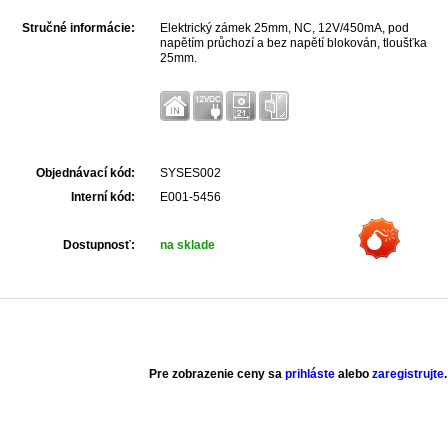
Stručné informácie:
Elektrický zámek 25mm, NC, 12V/450mA, pod
napětím průchozí a bez napětí blokován, tloušťka
25mm.
Objednávací kód:
SYSES002
Interní kód:
E001-5456
Dostupnosť:
na sklade
Pre zobrazenie ceny sa
prihláste
alebo
zaregistrujte
.