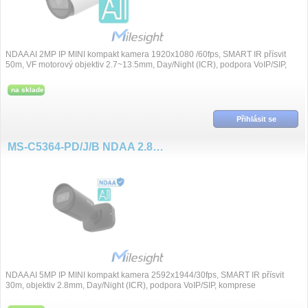
NDAA AI 2MP IP MINI kompakt kamera 1920x1080 /60fps, SMART IR přísvit
50m, VF motorový objektiv 2.7~13.5mm, Day/Night (ICR), podpora VoIP/SIP,
komprese H....
na sklade
Přihlásit se
MS-C5364-PD/J/B NDAA 2.8mm 5MP/30fps AI IP
NDAA AI 5MP IP MINI kompakt kamera 2592x1944/30fps, SMART IR přísvit
30m, objektiv 2.8mm, Day/Night (ICR), podpora VoIP/SIP, komprese
H.265+/H.265/H.264+/H.264, S...