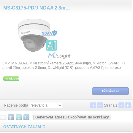
MS-C8175-PD/J NDAA 2.8mm 8MP/30fps DOME kamera, základna
5MP IP NDAA AI MINI stropní kamera 2592x1944/30fps, Mikrofon, SMART IR
přísvit 25m, objektiv 2.8mm, Day/Night (ICR), podpora VoIP/SIP, komprese
H.265+/H.265/H.264+/H.264, Su...
na sklade
Přihlásit se
Radenie podľa
Strana
z
OSTATNÝCH ZAUJALO