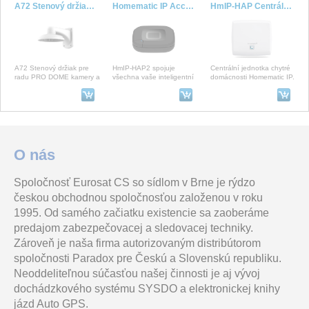
A72 Stenový držiak pre DOME kam.
Homematic IP Access Point 2, anthracite - HmIP-HAP2-A
HmIP-HAP Centrální jednotka - HmIP-HAP (EEU)
A72 Stenový držiak pre
HmIP-HAP2 spojuje
Centrální jednotka chytré
radu PRO DOME kamery a
všechna vaše inteligentní
domácnosti Homematic IP.
Fisheye. Rozmery 240 x 16
zařízení do jednoho
S Homematic IP se už
x 136mm. Vhodné pre radu
bezpečného systému přes
nemusíte starat o rozs
cl
SYS1308-2412-BOX
Ajax MotionCam Outdoor (PhOD) Jeweller (8EU) ASP white
Kryt/Maketa - Ajax StreetSiren (7661)_black
O nás
Spoločnosť Eurosat CS so sídlom v Brne je rýdzo
12V/2000mA
Bezdrátový venkovní
Náhradní kryt/Maketa - Ajax
českou obchodnou spoločnosťou založenou v roku
Jednovýstupový spínaný
detektor pohybu pro
StreetSiren_black.
napájací zdroj s vysokou
venkovní použití s
1995. Od samého začiatku existencie sa zaoberáme
spoľahlivosťou a stabilitou
vestavěným fotoaparátem.
param
Snímky
predajom zabezpečovacej a sledovacej techniky.
Zároveň je naša firma autorizovaným distribútorom
Držák - Ajax MotionCam black (10308)
DS-1272ZJ-120
HmIP-ESI-LED Digital interface
spoločnosti Paradox pre Českú a Slovenskú republiku.
Neoddeliteľnou súčasťou našej činnosti je aj vývoj
dochádzkového systému SYSDO a elektronickej knihy
jázd Auto GPS.