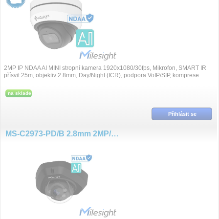
2MP IP NDAA AI MINI stropní kamera 1920x1080/30fps, Mikrofon, SMART IR
přísvit 25m, objektiv 2.8mm, Day/Night (ICR), podpora VoIP/SIP, komprese
H.265+/H.265/H.264+/H.264, Su...
na sklade
Přihlásit se
MS-C2973-PD/B 2.8mm 2MP/30fps mini DOME AI NDAA