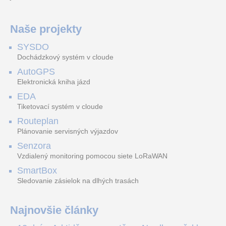
Ajax MotionCam,
stěnový držák pro mini
Rozhraní pro LED senzor
MotionCam (PhOD) black -
dome kamery: DS-25xxF-I,
Homematic IP (HmIP-ESI-
Bezdrátový PIR detektor
rozměry:
LED) je určeno pro
pohybu - náhradní držák.
Φ120×120×120mm, bílá
elektroměry s LED
Naše projekty
barva, kód:
rozhraním. R
MS-CQ8172-FHPG1 1/2.65" AI NDAA 8MP/30fps 2.7~13.5mm
SYSDO
Dochádzkový systém v cloude
AutoGPS
Elektronická kniha jázd
TrueColor NDAA AI 1/2,65”
EDA
8MP IP stropní kamera Q
řady 2960x1664/30fps, 4x
Tiketovací systém v cloude
inteligentní hybridn
Routeplan
Plánovanie servisných výjazdov
Senzora
Vzdialený monitoring pomocou siete LoRaWAN
SmartBox
Sledovanie zásielok na dlhých trasách
Najnovšie články