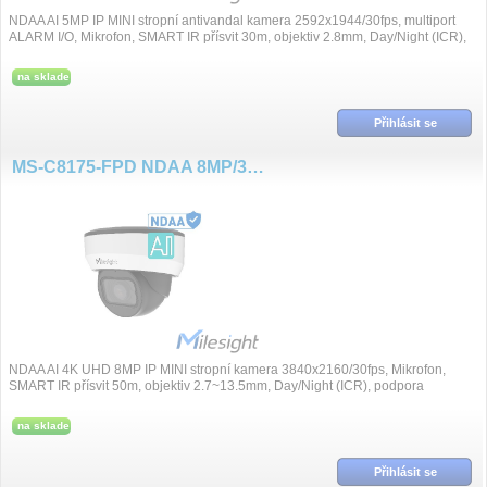
NDAA AI 5MP IP MINI stropní antivandal kamera 2592x1944/30fps, multiport
ALARM I/O, Mikrofon, SMART IR přísvit 30m, objektiv 2.8mm, Day/Night (ICR),
po...
na sklade
Přihlásit se
MS-C8175-FPD NDAA 8MP/30fps 2.7~13.5mm Mini Dome AI
NDAA AI 4K UHD 8MP IP MINI stropní kamera 3840x2160/30fps, Mikrofon,
SMART IR přísvit 50m, objektiv 2.7~13.5mm, Day/Night (ICR), podpora
VoIP/SIP, komprese H....
na sklade
Přihlásit se