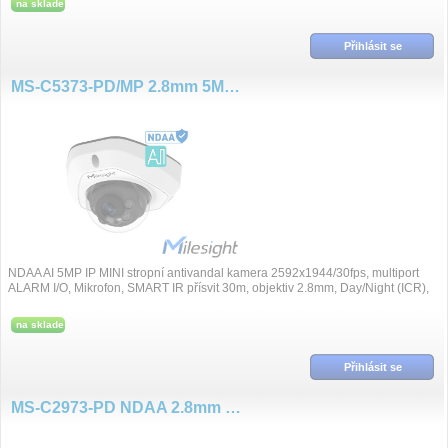
na sklade
Přihlásit se
MS-C5373-PD/MP 2.8mm 5MP/30fps AI NDAA
NDAA AI 5MP IP MINI stropní antivandal kamera 2592x1944/30fps, multiport
ALARM I/O, Mikrofon, SMART IR přísvit 30m, objektiv 2.8mm, Day/Night (ICR),
po...
na sklade
Přihlásit se
MS-C2973-PD NDAA 2.8mm 2MP/30fps mini DOME AI