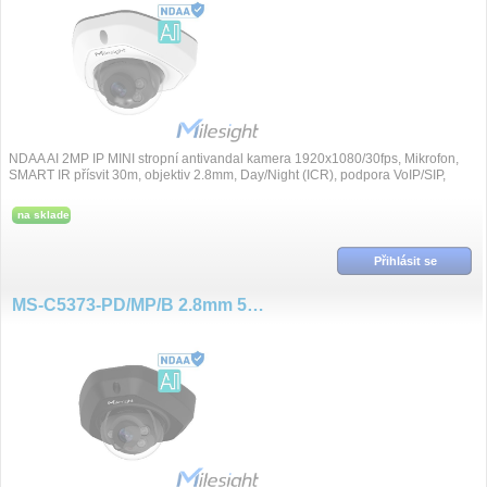
NDAA AI 2MP IP MINI stropní antivandal kamera 1920x1080/30fps, Mikrofon,
SMART IR přísvit 30m, objektiv 2.8mm, Day/Night (ICR), podpora VoIP/SIP,
komprese H....
na sklade
Přihlásit se
MS-C5373-PD/MP/B 2.8mm 5MP/30fps AI NDAA