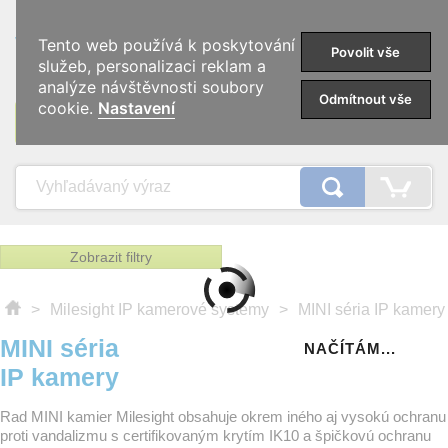
0
Tento web používá k poskytování
Povolit vše
služeb, personalizaci reklam a
analýze návštěvnosti soubory
Odmítnout vše
cookie.
Nastavení
KATEGÓRIE
Zobrazit filtry
>
Milesight IP kamerové systémy
>
MINI séria IP kamery
MINI séria
NAČÍTÁM...
IP kamery
Rad MINI kamier Milesight obsahuje okrem iného aj vysokú ochranu
proti vandalizmu s certifikovaným krytím IK10 a špičkovú ochranu