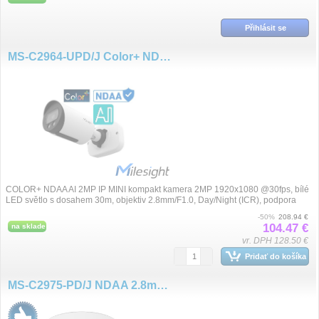
Přihlásit se
MS-C2964-UPD/J Color+ NDAA 2.8mm 2MP/30fps AI IP
COLOR+ NDAA AI 2MP IP MINI kompakt kamera 2MP 1920x1080 @30fps, bílé
LED světlo s dosahem 30m, objektiv 2.8mm/F1.0, Day/Night (ICR), podpora
VoIP/SIP, ko...
-50%
208.94 €
104.47 €
na sklade
vr. DPH 128.50 €
Pridať do košíka
MS-C2975-PD/J NDAA 2.8mm 2MP/30fps DOME kamera, základna