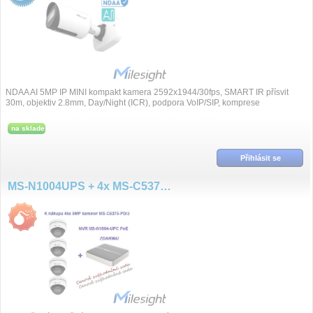
NDAA AI 5MP IP MINI kompakt kamera 2592x1944/30fps, SMART IR přísvit
30m, objektiv 2.8mm, Day/Night (ICR), podpora VoIP/SIP, komprese
H.265+/H.265/H.264+/H.264, S...
na sklade
Přihlásit se
MS-N1004UPS + 4x MS-C5375-PD/J