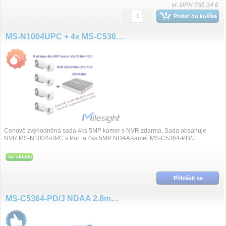
vr. DPH 155.34 €
Pridať do košíka
MS-N1004UPC + 4x MS-C5364-PD/J
Cenově zvýhodněná sada 4ks 5MP kamer s NVR zdarma. Sada obsahuje
NVR MS-N1004-UPC s PoE a 4ks 5MP NDAA kamer MS-C5364-PD/J
na sklade
Přihlásit se
MS-C5364-PD/J NDAA 2.8mm 5MP/30fps AI IP