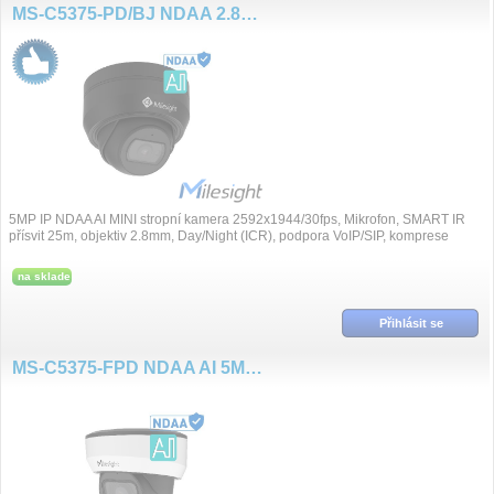
MS-C5375-PD/BJ NDAA 2.8mm 5MP/30fps DOME kamera, základna
5MP IP NDAA AI MINI stropní kamera 2592x1944/30fps, Mikrofon, SMART IR
přísvit 25m, objektiv 2.8mm, Day/Night (ICR), podpora VoIP/SIP, komprese
H.265+/H.265/H.264+/H.264, Su...
na sklade
Přihlásit se
MS-C5375-FPD NDAA AI 5MP/30fps 2.7~13.5mm Mini Dome