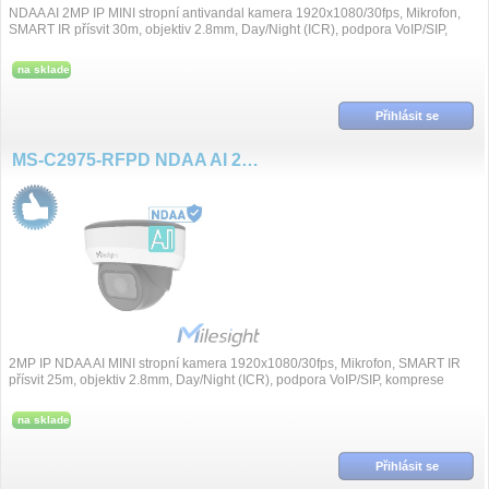
NDAA AI 2MP IP MINI stropní antivandal kamera 1920x1080/30fps, Mikrofon,
SMART IR přísvit 30m, objektiv 2.8mm, Day/Night (ICR), podpora VoIP/SIP,
komprese H....
na sklade
Přihlásit se
MS-C2975-RFPD NDAA AI 2MP@60fps 2.7-13.5mm IP kamera
2MP IP NDAA AI MINI stropní kamera 1920x1080/30fps, Mikrofon, SMART IR
přísvit 25m, objektiv 2.8mm, Day/Night (ICR), podpora VoIP/SIP, komprese
H.265+/H.265/H.264+/H.264, Su...
na sklade
Přihlásit se