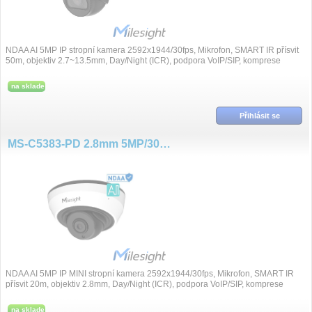
NDAA AI 5MP IP stropní kamera 2592x1944/30fps, Mikrofon, SMART IR přísvit
50m, objektiv 2.7~13.5mm, Day/Night (ICR), podpora VoIP/SIP, komprese
H.265+/H.265/H.264+/H.264, Su...
na sklade
Přihlásit se
MS-C5383-PD 2.8mm 5MP/30fps MINI DOME kamera AI NDAA
NDAA AI 5MP IP MINI stropní kamera 2592x1944/30fps, Mikrofon, SMART IR
přísvit 20m, objektiv 2.8mm, Day/Night (ICR), podpora VoIP/SIP, komprese
H.265+/H.265/H.264+/H.264, Su...
na sklade