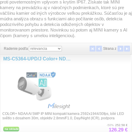
proti poveternostným vplyvom s krytím IP67. Získate tak MINI
kamery na prevádzku aj v náročných podmienkach, ktoré sú pre
väčšinu kamier od iných výrobcov veľkou prekážkou. Súčasťou je aj
múdra analýza obrazu s funkciami ako počítanie osôb, detekcia
podozrivého pohybu a detekcia odložených objektov v
monitorovanom priestore. Novinkou sú potom aj MINI kamery s AI
čipom (kamery s umelou inteligenciou).
Radenie podľa
Strana
z
MS-C5364-UPD/J Color+ NDAA 2.8mm 5MP/30fps AI IP
COLOR+ NDAA AI 5MP IP MINI kompakt kamera 2592x1944/30fps, bílé LED
světlo s dosahem 30m, objektiv 2.8mm/F1.0, Day/Night (ICR), podpora
VoIP/SIP, komprese H....
-50%
252.58 €
126.29 €
na sklade