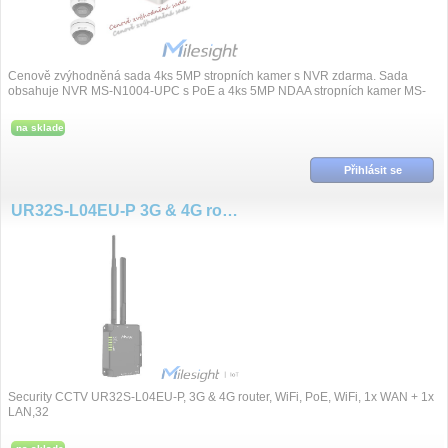
Cenově zvýhodněná sada 4ks 5MP stropních kamer s NVR zdarma. Sada
obsahuje NVR MS-N1004-UPC s PoE a 4ks 5MP NDAA stropních kamer MS-
C5375-PD/J
na sklade
Přihlásit se
UR32S-L04EU-P 3G & 4G router,WiFI, PoE
Security CCTV UR32S-L04EU-P, 3G & 4G router, WiFi, PoE, WiFi, 1x WAN + 1x
LAN,32