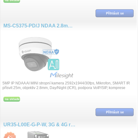
na sklade
Přihlásit se
MS-C5375-PD/J NDAA 2.8mm 5MP/30fps DOME kamera, základna
5MP IP NDAA AI MINI stropní kamera 2592x1944/30fps, Mikrofon, SMART IR
přísvit 25m, objektiv 2.8mm, Day/Night (ICR), podpora VoIP/SIP, komprese
H.265+/H.265/H.264+/H.264, Su...
na sklade
Přihlásit se
UR35-L00E-G-P-W, 3G & 4G router, GPS, WiFi, PoE