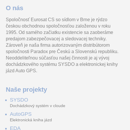
O nás
Spoločnosť Eurosat CS so sídlom v Brne je rýdzo
Biometrický modul pro
BulletCam HL (8 Mp/2.8
Krabice určené k rohovej
českou obchodnou spoločnosťou založenou v roku
vrátník 2N® Helios IP Verso.
mm) je drátová AI IP kamera
montáži vstupného panelu
Vyznačuje se maximální
s hybridním přísvitem (IR +
série iBLACK i LINEA 201.
1995. Od samého začiatku existencie sa zaoberáme
bezpečností, vyso
bílé světlo)
Jedná sa o vhodnà
predajom zabezpečovacej a sledovacej techniky.
Zároveň je naša firma autorizovaným distribútorom
DS-2CE56F7T-ITM/2,8mm
Kamstrup modul xx3 LoRaWan, inputs (In-A, In-B), 868 MHz
TM70
spoločnosti Paradox pre Českú a Slovenskú republiku.
Neoddeliteľnou súčasťou našej činnosti je aj vývoj
dochádzkového systému SYSDO a elektronickej knihy
jázd Auto GPS.
3MP CMOS Image Sensor,
KAMSTRUP komunikační
7" farebná klávesnica,
Turbo HD venkovní Dome
modul LoRaWAN pro měřiče
dotykové intuitívne
Den/Noc kameras EXIR IR
tepla MULTICAL®, podpora
ovládánie, vysoké rozlíšenie
přísvitem, rozlišení1920à
dálkového odečtu na
LCD panelu, BU
Naše projekty
SBT-100
AC2001
SYSDO
Dochádzkový systém v cloude
AutoGPS
Elektronická kniha jázd
Dosah až 100m, šířka
Tmavá kupola ku krytu
EDA
rozsahu lúčov 1.4m, vlastné
kamier VIVOTEK rady