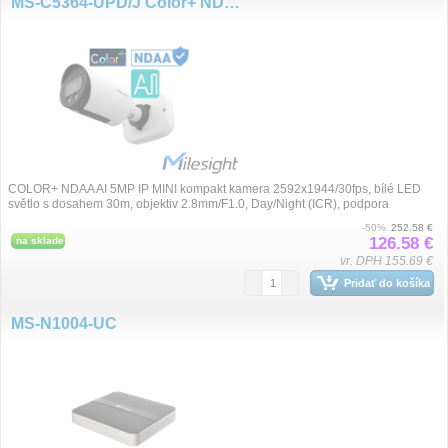
MS-C5364-UPD/J Color+ NDAA 2.8mm 5MP/30fps AI IP
COLOR+ NDAA AI 5MP IP MINI kompakt kamera 2592x1944/30fps, bílé LED
světlo s dosahem 30m, objektiv 2.8mm/F1.0, Day/Night (ICR), podpora
VoIP/SIP, komprese H....
-50%
252.58 €
126.58 €
na sklade
vr. DPH 155.69 €
Pridať do košíka
MS-N1004-UC