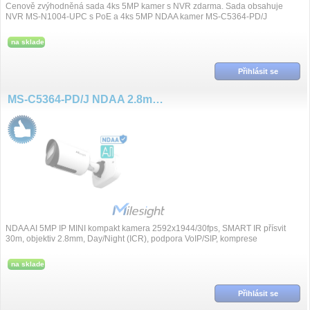
Cenově zvýhodněná sada 4ks 5MP kamer s NVR zdarma. Sada obsahuje
NVR MS-N1004-UPC s PoE a 4ks 5MP NDAA kamer MS-C5364-PD/J
na sklade
Přihlásit se
MS-C5364-PD/J NDAA 2.8mm 5MP/30fps AI IP
NDAA AI 5MP IP MINI kompakt kamera 2592x1944/30fps, SMART IR přísvit
30m, objektiv 2.8mm, Day/Night (ICR), podpora VoIP/SIP, komprese
H.265+/H.265/H.264+/H.264, S...
na sklade
Přihlásit se