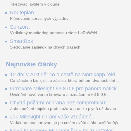
vyhrievanie, 2 lúče
SD83xxE (900011700G)
Tiketovací systém v cloude
Routeplan
Plánovanie servisných výjazdov
Senzora
Vzdialený monitoring pomocou siete LoRaWAN
SmartBox
Sledovanie zásielok na dlhých trasách
Najnovšie články
12 dní v Arktidě: co o cestě na Nordkapp řekla
data ze SMARTBOX 2 MAX
Co všechno lze zjistit o zásilce, která během dvanácti dní
projede Arktidou? SMARTBOX 2 MAX jsme vzali na trasu z
Firmware Milesight 63.8.0.6 pro panoramatické
Tromsø přes Lofoty, Kirunu a finské Laponsko až na
kamery a modely řady Q1
Nordkapp. Bez jediného dobití, v mrazu až −13 °C a mimo
Uvolnění nové verze firmwaru s označením 63.8.0.6
stabilní mobilní signál zaznamenával polohu, teplotu, světlo,
představuje důležitý posun v rozvoji funkcí a celkové stability
Chytrá požární ochrana bez kompromisů:
otřesy i náklon. Výsledkem není jen čára na mapě, ale
IP kamer Milesight. Tato aktualizace se nezaměřuje pouze
Ekosystém FireSafe pod lupou
podrobný datový příběh celé cesty.
na běžnou údržbu systému, ale prakticky rozšiřuje možnosti
Zabezpečení objektu proti požáru a úniku plynů už dávno
hardwaru v oblastech umělé inteligence, kybernetické
neznamená jen osamocenou pípající krabičku na stropě.
Jak Milesight chrání vaše vzdálené
bezpečnosti a adaptace na zhoršené světelné podmínky.
Současný standard vyžaduje provázanost, vzdálenou správu
monitorování před kybernetickými hrozbami
Vylepšení se přímo dotýkají jak panoramatických modelů s
a spolehlivost. Systém FireSafe od značky SAFE přináší
Vzdálené monitorování je po celém světě stále rozšířenější.
duálním senzorem (např. MS-C8477-HPG1), tak i široce
přesně tento moderní přístup - a to bez nutnosti tahat
S tímto trendem však nevyhnutelně roste i potřeba silných
Nové IP kamery Milesight řady Q: TrueColor