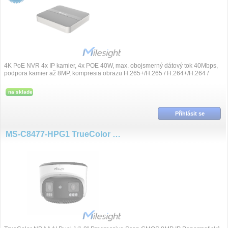
4K PoE NVR 4x IP kamier, 4x POE 40W, max. obojsmerný dátový tok 40Mbps,
podpora kamier až 8MP, kompresia obrazu H.265+/H.265 / H.264+/H.264 /
G.711, syn...
na sklade
Přihlásit se
MS-C8477-HPG1 TrueColor Panoramatická kamera Duál senzor 8MP/25fps AI