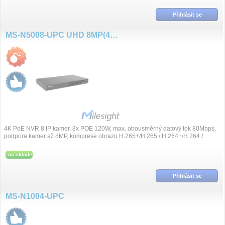
Přihlásit se
MS-N5008-UPC UHD 8MP(4K), 8 kanál NVR, 8x PoE
4K PoE NVR 8 IP kamer, 8x POE 120W, max. obousměrný datový tok 80Mbps,
podpora kamer až 8MP, komprese obrazu H.265+/H.265 / H.264+/H.264 /
G.711, synchronní přeh...
na sklade
Přihlásit se
MS-N1004-UPC