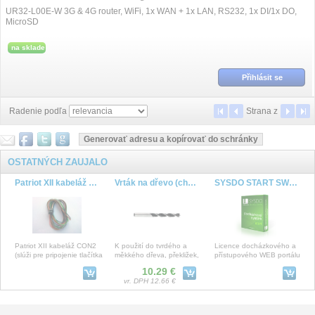
UR32-L00E-W 3G & 4G router, WiFi, 1x WAN + 1x LAN, RS232, 1x DI/1x DO,
MicroSD
na sklade
Přihlásit se
Radenie podľa
Strana
z
OSTATNÝCH ZAUJALO
Patriot XII kabeláž CON2
Vrták na dřevo (chromvanadová ocel), 18,0 x 180 mm
SYSDO START SW PACK
Patriot XII kabeláž CON2
K použití do tvrdého a
Licence docházkového a
(slúži pre pripojenie tlačítka
měkkého dřeva, překližek,
přístupového WEB portálu
na prepínanie
dřevotřískových desek atd.,
SYSDO, ktery obsahuje
10.29 €
súkromnej/služobnej j
Spirálovit
jednorázový startovacà
vr. DPH 12.66 €
Helios IP Verso ctecka otisků prstů
Ajax BulletCam HL (8 Mp/2.8 mm) black
CSU-311