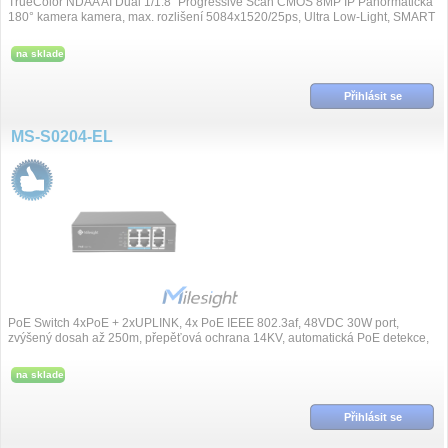
TrueColor NDAA AI Dual 1/1.8″ Progressive Scan CMOS 8MP IP Panormatická
180° kamera kamera, max. rozlišení 5084x1520/25ps, Ultra Low-Light, SMART
IR př...
na sklade
Přihlásit se
MS-S0204-EL
PoE Switch 4xPoE + 2xUPLINK, 4x PoE IEEE 802.3af, 48VDC 30W port,
zvýšený dosah až 250m, přepěťová ochrana 14KV, automatická PoE detekce,
protokoly IEEE802....
na sklade
Přihlásit se