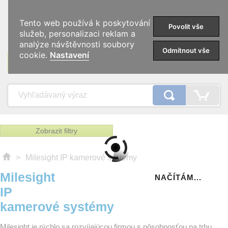
0
Tento web používá k poskytování
Povolit vše
služeb, personalizaci reklam a
analýze návštěvnosti soubory
Odmítnout vše
cookie.
Nastavení
KATEGÓRIE
Zobrazit filtry
>
Milesight IP kamerové systémy
Milesight
NAČÍTÁM...
IP
kamerové systémy
Milesight je rýchlo sa rozvíjajúcou firmou s pôsobnosťou na trhu