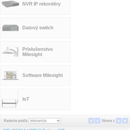
NVR IP rekordéry
Datový switch
Príslušenstvo
Milesight
Software Milesight
IoT
Radenie podľa
Strana
z