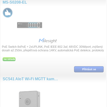
MS-S0208-EL
PoE Switch 8xPoE + 2xUPLINK, PoE IEEE 802.3af, 48VDC 30W/port, zvýšený
dosah až 250m, přepěťová ochrana 14KV, automatická PoE detekce, protokoly
protoko...
na sklade
Přihlásit se
SC541 AIoT Wi-Fi MGTT kamera pro inspekční snímaní