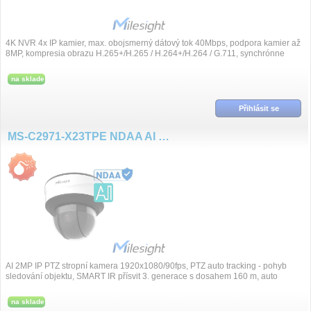
4K NVR 4x IP kamier, max. obojsmerný dátový tok 40Mbps, podpora kamier až
8MP, kompresia obrazu H.265+/H.265 / H.264+/H.264 / G.711, synchrónne
prehrávanie, video...
na sklade
Přihlásit se
MS-C2971-X23TPE NDAA AI 5~117mm 2MP/90fps PTZ DOME kamera
AI 2MP IP PTZ stropní kamera 1920x1080/90fps, PTZ auto tracking - pohyb
sledování objektu, SMART IR přísvit 3. generace s dosahem 160 m, auto
ZOOM, moto...
na sklade