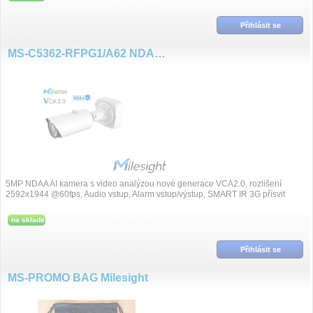
Přihlásit se
MS-C5362-RFPG1/A62 NDAA 5MP/60fps ZOOM 2.7~13.5mm, PRO AI
5MP NDAA AI kamera s video analýzou nové generace VCA2.0, rozlišení
2592x1944 @60fps, Audio vstup, Alarm vstup/výstup, SMART IR 3G přísvit
60m, motoro...
na sklade
Přihlásit se
MS-PROMO BAG Milesight