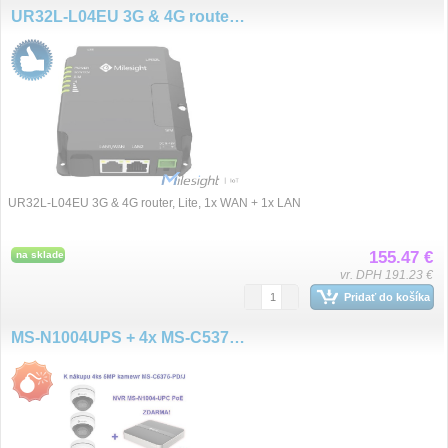
UR32L-L04EU 3G & 4G router, Lite
UR32L-L04EU 3G & 4G router, Lite, 1x WAN + 1x LAN
155.47 €
na sklade
vr. DPH 191.23 €
Pridať do košíka
MS-N1004UPS + 4x MS-C5375-PD/J