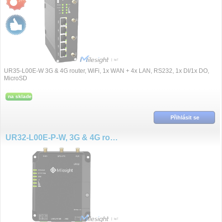
UR35-L00E-W 3G & 4G router, WiFi, 1x WAN + 4x LAN, RS232, 1x DI/1x DO,
MicroSD
na sklade
Přihlásit se
UR32-L00E-P-W, 3G & 4G router, WiFi, PoE