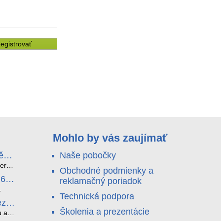
egistrovať
Mohlo by vás zaujímať
ě
Naše pobočky
e
terá
Obchodné podmienky a
idou?
.6
reklamačný poriadok
y a
nu a
Technická podpora
. Bez
ez
°C a
Školenia a prezentácie
ht.
u a
ětlo,
 jen