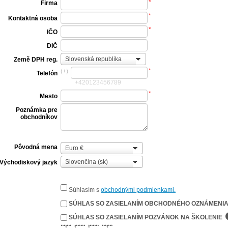
*
Firma
*
Kontaktná osoba
*
IČO
DIČ
Země
Slovenská republika
Země DPH reg.
DPH
*
(+)
Telefón
reg.
+420123456789
*
Mesto
Poznámka pre
obchodníkov
Pôvodná mena
Pôvodná
Euro €
mena
Východiskový
Slovenčina (sk)
Východiskový jazyk
jazyk
Súhlasím s
obchodnými podmienkami.
SÚHLAS SO ZASIELANÍM OBCHODNÉHO OZNÁMENI
SÚHLAS SO ZASIELANÍM POZVÁNOK NA ŠKOLENIE
******* ******* ******* *******
* * * *