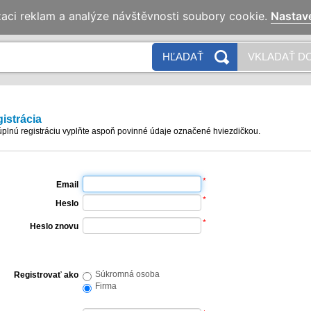
zaci reklam a analýze návštěvnosti soubory cookie.
Nastav
N
HĽADAŤ
VKLADAŤ DO
istrácia
úplnú registráciu vyplňte aspoň povinné údaje označené hviezdičkou.
*
Email
*
Heslo
*
Heslo znovu
Súkromná osoba
Registrovať ako
Firma