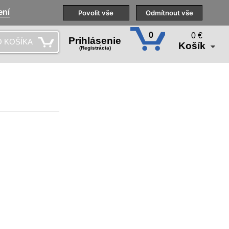
ení
aše pobočky
Technická podpora
Povolit vše
Školenia
Odmítnout vše
SK
0
0 €
Prihlásenie
 KOŠÍKA
Košík
(Registrácia)