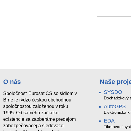
O nás
Naše proj
SYSDO
Spoločnosť Eurosat CS so sídlom v
Dochádzkový s
Brne je rýdzo českou obchodnou
AutoGPS
spoločnosťou založenou v roku
Elektronická k
1995. Od samého začiatku
existencie sa zaoberáme predajom
EDA
zabezpečovacej a sledovacej
Tiketovací sys