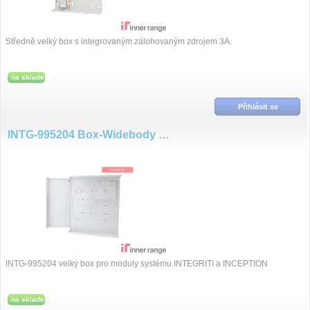
Středně velký box s integrovaným zálohovaným zdrojem 3A.
na sklade
Přihlásit se
INTG-995204 Box-Widebody Enclosure
INTG-995204 velký box pro moduly systému INTEGRITI a INCEPTION
na sklade