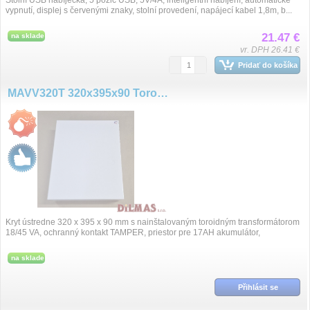
Stolní USB nabíječka, 5 pozic USB, 5V/4A, inteligentní nabíjení, automatické
vypnutí, displej s červenými znaky, stolní provedení, napájecí kabel 1,8m, b...
21.47 €
na sklade
vr. DPH 26.41 €
Pridať do košíka
MAVV320T 320x395x90 Toroid 45VA
Kryt ústredne 320 x 395 x 90 mm s nainštalovaným toroidným transformátorom
18/45 VA, ochranný kontakt TAMPER, priestor pre 17AH akumulátor,
predvŕtané otvory p...
na sklade
Přihlásit se