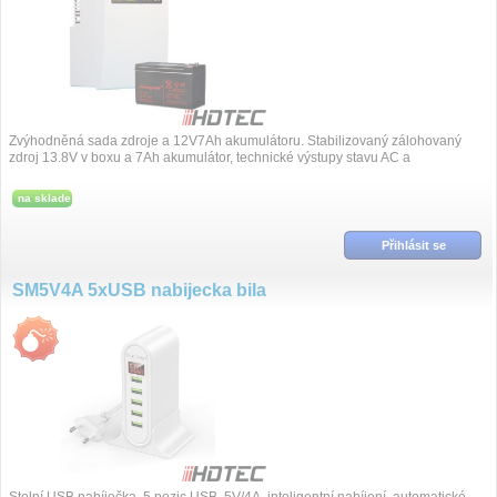
Zvýhodněná sada zdroje a 12V7Ah akumulátoru. Stabilizovaný zálohovaný
zdroj 13.8V v boxu a 7Ah akumulátor, technické výstupy stavu AC a
akumulátoru.
na sklade
Přihlásit se
SM5V4A 5xUSB nabijecka bila