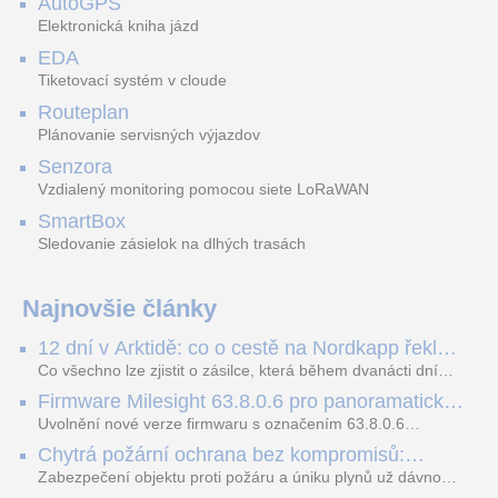
AutoGPS
Elektronická kniha jázd
Držák na DIN lištu výrobků
SMART WiFi bezdrátový
Grandstream DP750 SIP
EDA
SONOFF.
prostorový termostat pro
DECT základnová stanice
regulaci topení. NTC čidla
Tiketovací systém v cloude
2.67 €
36.13 €
teploty pro měření
vr. DPH 3.29 €
vr. DPH 44.44 €
Routeplan
Plánovanie servisných výjazdov
NVR5864-EI2
ATEUS Energy Bank zál.zdroj 12
Senzora
Vzdialený monitoring pomocou siete LoRaWAN
SmartBox
NVR, 64 kanálů, 8× HDD, AI
Záložný zdroj ku GSM
Sledovanie zásielok na dlhých trasách
detekce, rozpoznávání
bráne
obličejů, perimetrická
ochrana, 8K HDMI, A
Najnovšie články
12 dní v Arktidě: co o cestě na Nordkapp řekla
data ze SMARTBOX 2 MAX
Co všechno lze zjistit o zásilce, která během dvanácti dní
projede Arktidou? SMARTBOX 2 MAX jsme vzali na trasu z
Firmware Milesight 63.8.0.6 pro panoramatické
Tromsø přes Lofoty, Kirunu a finské Laponsko až na
kamery a modely řady Q1
Nordkapp. Bez jediného dobití, v mrazu až −13 °C a mimo
Uvolnění nové verze firmwaru s označením 63.8.0.6
stabilní mobilní signál zaznamenával polohu, teplotu, světlo,
představuje důležitý posun v rozvoji funkcí a celkové stability
Chytrá požární ochrana bez kompromisů:
otřesy i náklon. Výsledkem není jen čára na mapě, ale
IP kamer Milesight. Tato aktualizace se nezaměřuje pouze
Ekosystém FireSafe pod lupou
podrobný datový příběh celé cesty.
na běžnou údržbu systému, ale prakticky rozšiřuje možnosti
Zabezpečení objektu proti požáru a úniku plynů už dávno
hardwaru v oblastech umělé inteligence, kybernetické
neznamená jen osamocenou pípající krabičku na stropě.