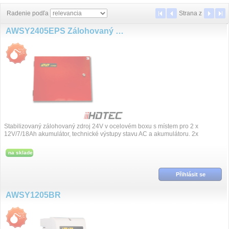
Radenie podľa
Strana
z
AWSY2405EPS Zálohovaný zdroj 24VDC/5A
Stabilizovaný zálohovaný zdroj 24V v ocelovém boxu s místem pro 2 x
12V/7/18Ah akumulátor, technické výstupy stavu AC a akumulátoru. 2x
TAMPER, lamelový...
na sklade
Přihlásit se
AWSY1205BR