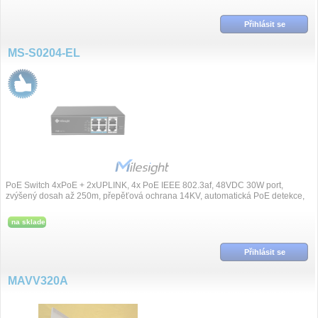
Přihlásit se
MS-S0204-EL
PoE Switch 4xPoE + 2xUPLINK, 4x PoE IEEE 802.3af, 48VDC 30W port,
zvýšený dosah až 250m, přepěťová ochrana 14KV, automatická PoE detekce,
protokoly IEEE802....
na sklade
Přihlásit se
MAVV320A