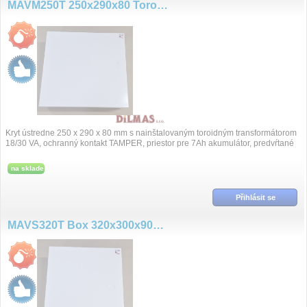
MAVM250T 250x290x80 Toroid 30VA
Kryt ústredne 250 x 290 x 80 mm s nainštalovaným toroidným transformátorom
18/30 VA, ochranný kontakt TAMPER, priestor pre 7Ah akumulátor, predvŕtané
otvory p...
na sklade
Přihlásit se
MAVS320T Box 320x300x90mm Toroid 45VA