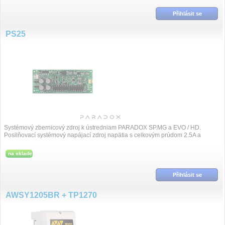
Přihlásit se
PS25
Systémový zbernicový zdroj k ústredniam PARADOX SP.MG a EVO / HD.
Posilňovací systémový napájací zdroj napätia s celkovým prúdom 2.5A a
výstupom pre záložný a...
na sklade
Přihlásit se
AWSY1205BR + TP1270