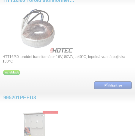
HTT16/80 Toroid transformers 16V, 80VA
HTT16/80 toroidní transformátor 16V, 80VA, ta40°C, tepelná vratná pojistka
130°C
na sklade
Přihlásit se
995201PEEU3