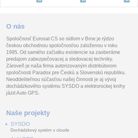
INTG-995400 EliteX Terminal
HDT002/A 3Ah 18V Lithium Ion baterie
REM2M White 868MHz 5-Button Remote
O nás
Spoločnosť Eurosat CS so sídlom v Brne je rýdzo
Jednoduchá instalace i
HDT002/A Lithium Ion 3Ah
Bezdrátový dálkový ovladač
českou obchodnou spoločnosťou založenou v roku
obsluha, pro všechny typy
baterie 18V pro
s 5 funkcemi hybridního
ústředen Concept a
akumulátorové nářadí
zabezpečovacího systému
1995. Od samého začiatku existencie sa zaoberáme
10.94 €
Integriti, velký OLED displ
HDTEC
Paradox M nové
vr. DPH 13.46 €
predajom zabezpečovacej a sledovacej techniky.
Zároveň je naša firma autorizovaným distribútorom
VS370-868M LoRaWAN AI detektor přítomnosti osob, bat. Li-SOCl2
SYSDO50 people SW pack
DS-7732NI-M4/16P
spoločnosti Paradox pre Českú a Slovenskú republiku.
Neoddeliteľnou súčasťou našej činnosti je aj vývoj
dochádzkového systému SYSDO a elektronickej knihy
jázd Auto GPS.
LoRaWAN AI radarový
Licencia pre prístup na
32 kanálový NVR pro IP
senzor přítomnosti osob,
systém SYSDO evidencie
kamery (320Mb/400Mb);
napájení 2x 2700mAh
dochádzky a prístupu pre
8K, 4xHDD, Alarm I/O, 16x
ER26500 Li-SOCl2
50 užívateľov, neobme
PoE
Naše projekty
Sonoff DR
HDY369 ZIGBEE TUYA termostatická hlavice
DP750 Grandstream
SYSDO
Dochádzkový systém v cloude