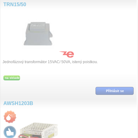
TRN15/50
Jednofázový transformátor 15VAC/ 50VA, istený poistkou.
na sklade
Přihlásit se
AWSH1203B