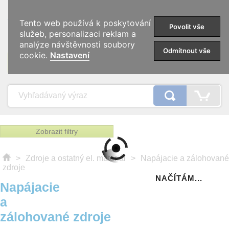
0
Tento web používá k poskytování
Povolit vše
služeb, personalizaci reklam a
analýze návštěvnosti soubory
Odmítnout vše
cookie.
Nastavení
KATEGÓRIE
Zobrazit filtry
>
Zdroje a ostatný el. materiál
>
Napájacie a zálohované
zdroje
NAČÍTÁM...
Napájacie
a
zálohované zdroje