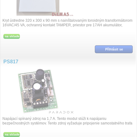
Kryt ústredne 320 x 300 x 90 mm s nainštalovaným toroidným transformátorom
16VAC/45 VA, ochranný kontakt TAMPER, priestor pre 17AH akumulátor,
predvŕtané otvory p...
na sklade
Přihlásit se
PS817
Napájací spínaný zdroj na 1,7 A. Tento modul slúži k napájaniu
bezpečnostných systémov. Tento zdroj vyžaduje pripojenie samostatného trafa
a záložnej ...
na sklade