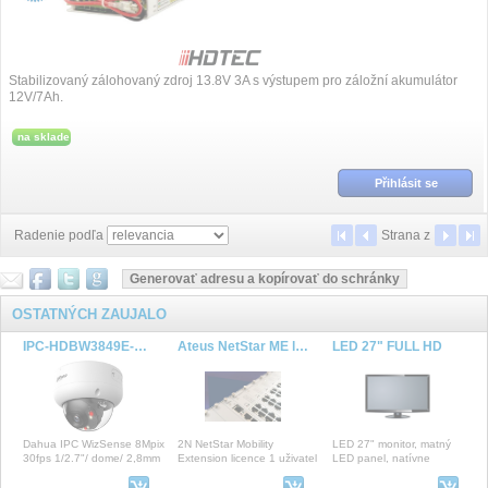
Stabilizovaný zálohovaný zdroj 13.8V 3A s výstupem pro záložní akumulátor
12V/7Ah.
na sklade
Přihlásit se
Radenie podľa
Strana
z
OSTATNÝCH ZAUJALO
IPC-HDBW3849E-AS-IL-0280B
Ateus NetStar ME licence
LED 27" FULL HD
Dahua IPC WizSense 8Mpix
2N NetStar Mobility
LED 27" monitor, matný
30fps 1/2.7"/ dome/ 2,8mm
Extension licence 1 uživatel
LED panel, natívne
(110st)/ WDR/ IR+white30m/
rozlíšenie 1920x1080 pix.,
mikrofon/ SMD4.0
kontrast 1000:1, jas 2