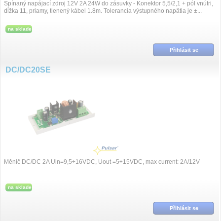
Spínaný napájací zdroj 12V 2A 24W do zásuvky - Konektor 5,5/2,1 + pól vnútri,
dĺžka 11, priamy, tienený kábel 1.8m. Tolerancia výstupného napätia je ±...
na sklade
Přihlásit se
DC/DC20SE
Měnič DC/DC 2A Uin=9,5÷16VDC, Uout =5÷15VDC, max current: 2A/12V
na sklade
Přihlásit se