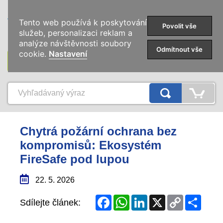
0
Tento web používá k poskytování
Povolit vše
služeb, personalizaci reklam a
analýze návštěvnosti soubory
Odmítnout vše
cookie.
Nastavení
KATEGÓRIE
Chytrá požární ochrana bez
kompromisů: Ekosystém
FireSafe pod lupou
22. 5. 2026
Facebook
WhatsApp
LinkedIn
X
Copy
Share
Sdílejte článek:
Link