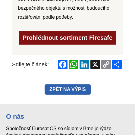
Facebook
WhatsApp
LinkedIn
X
Copy
Share
Sdílejte článek:
Link
ZPĚT NA VÝPIS
O nás
Spoločnosť Eurosat CS so sídlom v Brne je rýdzo