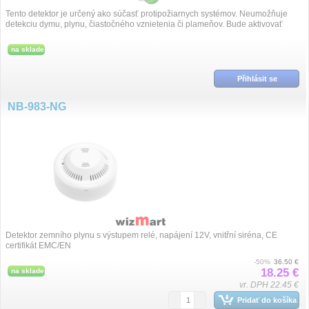
Tento detektor je určený ako súčasť protipožiarnych systémov. Neumožňuje
detekciu dymu, plynu, čiastočného vznietenia či plameňov. Bude aktivovať
poplach vždy, ...
na sklade
Přihlásit se
NB-983-NG
Detektor zemního plynu s výstupem relé, napájení 12V, vnitřní siréna, CE
certifikát EMC/EN
-50%
36.50 €
18.25 €
na sklade
vr. DPH 22.45 €
Pridať do košíka