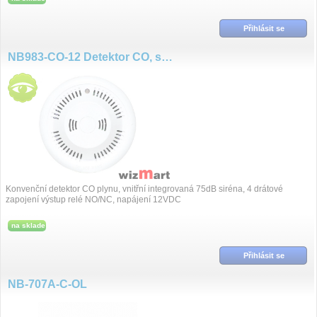
Přihlásit se
NB983-CO-12 Detektor CO, siréna, NO/NC, 12VDC
Konvenční detektor CO plynu, vnitřní integrovaná 75dB siréna, 4 drátové
zapojení výstup relé NO/NC, napájení 12VDC
na sklade
Přihlásit se
NB-707A-C-OL