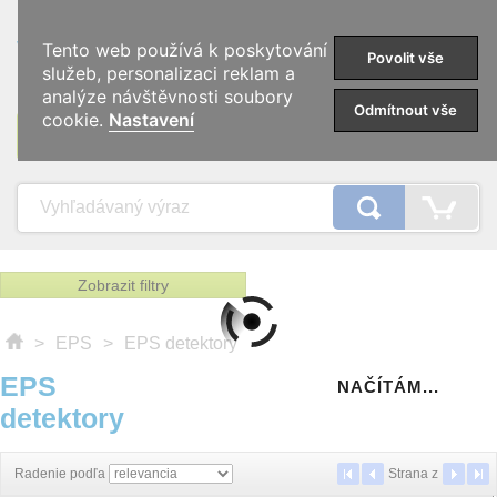
0
Tento web používá k poskytování
Povolit vše
služeb, personalizaci reklam a
analýze návštěvnosti soubory
Odmítnout vše
cookie.
Nastavení
KATEGÓRIE
Zobrazit filtry
>
EPS
>
EPS detektory
EPS
NAČÍTÁM...
detektory
Radenie podľa
Strana
z