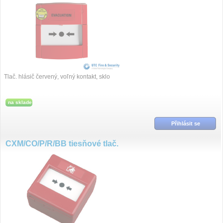
Tlač. hlásič červený, voľný kontakt, sklo
na sklade
Přihlásit se
CXM/CO/P/R/BB tiesňové tlač.