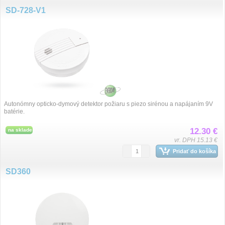
SD-728-V1
Autonómny opticko-dymový detektor požiaru s piezo sirénou a napájaním 9V
batérie.
12.30 €
na sklade
vr. DPH 15.13 €
Pridať do košíka
SD360