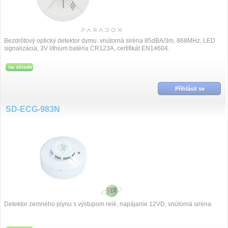
Bezdrôtový optický detektor dymu. vnútorná siréna 85dBA/3m, 868MHz, LED
signalizácia, 3V lithium batéria CR123A, certifikát EN14604.
na sklade
Přihlásit se
SD-ECG-983N
Detektor zemného plynu s výstupom relé, napájanie 12VD, vnútorná siréna.