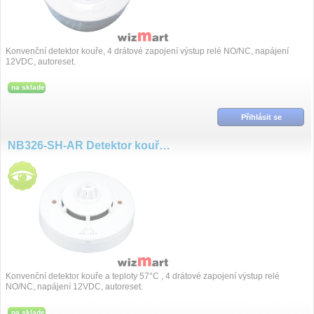
Konvenční detektor kouře, 4 drátové zapojení výstup relé NO/NC, napájení
12VDC, autoreset.
na sklade
Přihlásit se
NB326-SH-AR Detektor kouře, temp 57°C, NO/NC, 12VDC, Autoreset
Konvenční detektor kouře a teploty 57°C , 4 drátové zapojení výstup relé
NO/NC, napájení 12VDC, autoreset.
na sklade