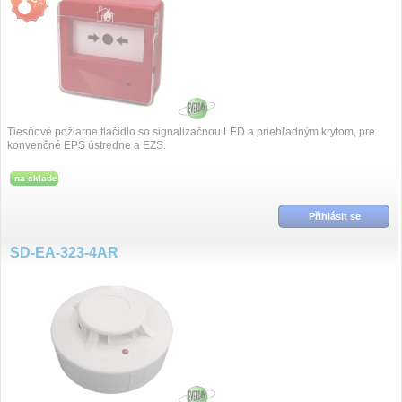
Tiesňové požiarne tlačidlo so signalizačnou LED a priehľadným krytom, pre
konvenčné EPS ústredne a EZS.
na sklade
Přihlásit se
SD-EA-323-4AR