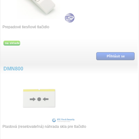
Prepadové tiesňové tlačidlo
na sklade
Přihlásit se
DMN800
Plastová (resetovateľná) náhrada skla pre tlačidlo