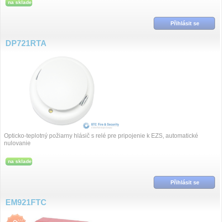
na sklade
Přihlásit se
DP721RTA
Opticko-teplotný požiarny hlásič s relé pre pripojenie k EZS, automatické
nulovanie
na sklade
Přihlásit se
EM921FTC