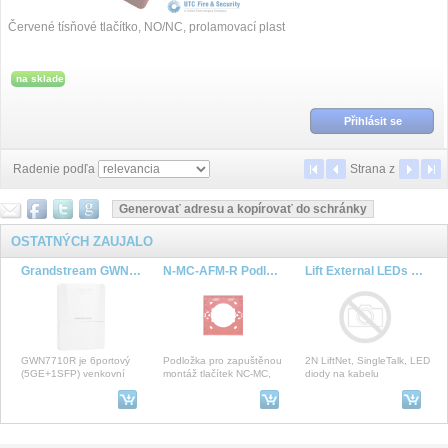
Červené tísňové tlačítko, NO/NC, prolamovací plast
na sklade
Přihlásit se
Radenie podľa
Strana
z
OSTATNÝCH ZAUJALO
Grandstream GWN7711R venkovní L2 Lite managed switch, 5xGbE, 4xPoE+, IP66
N-MC-AFM-R Podložka pro zapuštěnou montáž tlačítek NC-MC, červená
Lift External LEDs 1m cable
GWN7710R je 6portový
Podložka pro zapuštěnou
2N LiftNet, SingleTalk, LED
(5GE+1SFP) venkovní
montáž tlačítek NC-MC,
diody na kabelu
řízený PoE switch Lite, který
červená
je vybaven vodotěsným
EXWBJ00R
Box s bity Impact 49 pro vrtací a rázové utahováky
Yealink UH34 Mono náhlavní souprava na jedno ucho s USB konektorem pro Teams