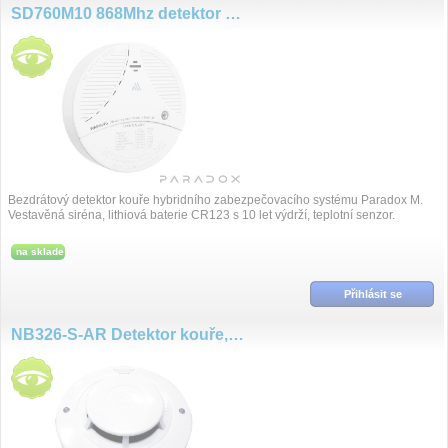
SD760M10 868Mhz detektor kouře
Bezdrátový detektor kouře hybridního zabezpečovacího systému Paradox M.
Vestavěná siréna, lithiová baterie CR123 s 10 let výdrží, teplotní senzor.
na sklade
Přihlásit se
NB326-S-AR Detektor kouře, NO/NC, 12VDC, Autoreset