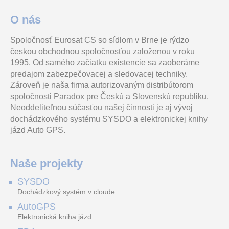
O nás
Spoločnosť Eurosat CS so sídlom v Brne je rýdzo
Stenový držiak s guľovým
Box s bity Impact 49 pro
Yealink UH34 Mono je
českou obchodnou spoločnosťou založenou v roku
kĺbom pro kryty EXHC a
vrtací a rázové
profesionální drátová
EXHD so špeciálnym kĺbom
utahovákyBox s bity Impact
náhlavní souprava na jedno
1995. Od samého začiatku existencie sa zaoberáme
47.64 €
49 pro vrtací a rázové ut
ucho s USB konektorem a
vr. DPH 58.60 €
predajom zabezpečovacej a sledovacej techniky.
Zároveň je naša firma autorizovaným distribútorom
Grandstream GWN7801 Managed Network Switch 8 portů
AM307-868M Senzor kvality ovzduší, CO2, teploty, vlhkosti, NFC, IP30
Box s bity SP, 71dílný
spoločnosti Paradox pre Českú a Slovenskú republiku.
Neoddeliteľnou súčasťou našej činnosti je aj vývoj
dochádzkového systému SYSDO a elektronickej knihy
jázd Auto GPS.
Grandstream GWN7801
LoRaWAN® 7 senzoru v
Box s bity SP, 71dílnýBox s
patří do řady
jednom AM307-868M.
bity SP, 71dílný
spravovatelných síťových
Senzor kvality ovzduší v
36.71 €
přepínačů na vrstvě 2+,
místnosti TVOC, CO2,
Naše projekty
vr. DPH 45.15 €
kterà
teploty, v
EXWBJ000
Box s bity SP, 56dílný
Yealink YHS34 Lite Dual náhlavní souprava na obě uši s QD-RJ9 konektory
SYSDO
Dochádzkový systém v cloude
AutoGPS
Elektronická kniha jázd
Stenový držiak s guľovým
Box s bity SP, 56dílnýBox s
Yealink YH34 Dual Lite je