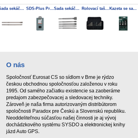
Sada sekáčů SDS-max, SP, 2dílná
SDS-Plus Pro 4 sada vrtáků 7dílná
Sada sekáčů SDS-plus, „professional“, 5 dílná
Rolovací taška na nářadí se sadou vrtáků SP, 20dílná
Kazeta se sadou vrtáků, 9dílná
O nás
Spoločnosť Eurosat CS so sídlom v Brne je rýdzo
českou obchodnou spoločnosťou založenou v roku
1995. Od samého začiatku existencie sa zaoberáme
predajom zabezpečovacej a sledovacej techniky.
Zároveň je naša firma autorizovaným distribútorom
spoločnosti Paradox pre Českú a Slovenskú republiku.
Neoddeliteľnou súčasťou našej činnosti je aj vývoj
dochádzkového systému SYSDO a elektronickej knihy
jázd Auto GPS.