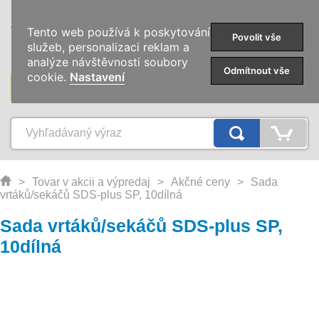
0
Tento web používá k poskytování
Povolit vše
služeb, personalizaci reklam a
analýze návštěvnosti soubory
Odmítnout vše
cookie.
Nastavení
KATEGÓRIE
>
Tovar v akcii a výpredaj
>
Akčné ceny
>
Sada
vrtáků/sekáčů SDS-plus SP, 10dílná
Sada vrtáků/sekáčů SDS-plus SP,
10dílná