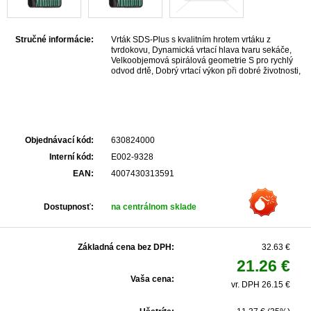
Stručné informácie:
Vrták SDS-Plus s kvalitním hrotem vrtáku z
tvrdokovu, Dynamická vrtací hlava tvaru sekáče,
Velkoobjemová spirálová geometrie S pro rychlý
odvod drtě, Dobrý vrtací výkon při dobré životnosti,
K využití v betonu, zdivu, přírodním kameni
Objednávací kód:
630824000
Interní kód:
E002-9328
EAN:
4007430313591
Dostupnosť:
na centrálnom sklade
Základná cena bez DPH:
32.63 €
21.26 €
Vaša cena:
vr. DPH 26.15 €