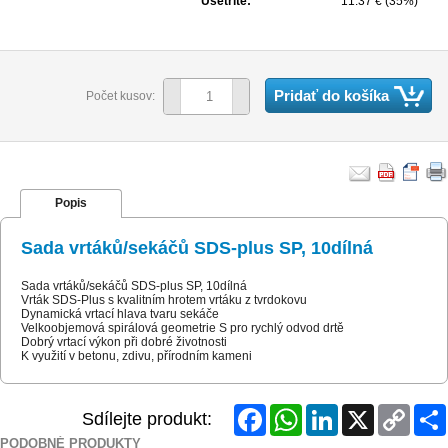
Ušetríte:
11.37 € (35%)
Pridať do košíka
Počet kusov:
Popis
Sada vrtáků/sekáčů SDS-plus SP, 10dílná
Sada vrtáků/sekáčů SDS-plus SP, 10dílná
Vrták SDS-Plus s kvalitním hrotem vrtáku z tvrdokovu
Dynamická vrtací hlava tvaru sekáče
Velkoobjemová spirálová geometrie S pro rychlý odvod drtě
Dobrý vrtací výkon při dobré životnosti
K využití v betonu, zdivu, přírodním kameni
Facebook
WhatsApp
LinkedIn
X
Copy
Sdílejte produkt:
Link
PODOBNÉ PRODUKTY