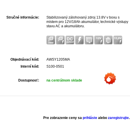
Stručné informácie:
Stabilizovaný zálohovaný zdroj 13.8V v boxu s
místem pro 12V/18Ah akumulátor, technické výstupy
stavu AC a akumulátoru.
Objednávací kód:
AWSY1205MA
Interní kód:
S100-0501
Dostupnosť:
na centrálnom sklade
Pre zobrazenie ceny sa
prihláste
alebo
zaregistrujte
.