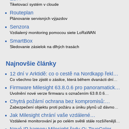
Tiketovací systém v cloude
Routeplan
Plánovanie servisných výjazdov
Senzora
Vzdialený monitoring pomocou siete LoRaWAN
SmartBox
Sledovanie zásielok na dlhých trasách
Najnovšie články
12 dní v Arktidě: co o cestě na Nordkapp řekla
data ze SMARTBOX 2 MAX
Co všechno lze zjistit o zásilce, která během dvanácti dní
projede Arktidou? SMARTBOX 2 MAX jsme vzali na trasu z
Firmware Milesight 63.8.0.6 pro panoramatické
Tromsø přes Lofoty, Kirunu a finské Laponsko až na
kamery a modely řady Q1
Nordkapp. Bez jediného dobití, v mrazu až −13 °C a mimo
Uvolnění nové verze firmwaru s označením 63.8.0.6
stabilní mobilní signál zaznamenával polohu, teplotu, světlo,
představuje důležitý posun v rozvoji funkcí a celkové stability
Chytrá požární ochrana bez kompromisů:
otřesy i náklon. Výsledkem není jen čára na mapě, ale
IP kamer Milesight. Tato aktualizace se nezaměřuje pouze
Ekosystém FireSafe pod lupou
podrobný datový příběh celé cesty.
na běžnou údržbu systému, ale prakticky rozšiřuje možnosti
Zabezpečení objektu proti požáru a úniku plynů už dávno
hardwaru v oblastech umělé inteligence, kybernetické
neznamená jen osamocenou pípající krabičku na stropě.
Jak Milesight chrání vaše vzdálené
bezpečnosti a adaptace na zhoršené světelné podmínky.
Současný standard vyžaduje provázanost, vzdálenou správu
monitorování před kybernetickými hrozbami
Vylepšení se přímo dotýkají jak panoramatických modelů s
a spolehlivost. Systém FireSafe od značky SAFE přináší
Vzdálené monitorování je po celém světě stále rozšířenější.
duálním senzorem (např. MS-C8477-HPG1), tak i široce
přesně tento moderní přístup - a to bez nutnosti tahat
S tímto trendem však nevyhnutelně roste i potřeba silných