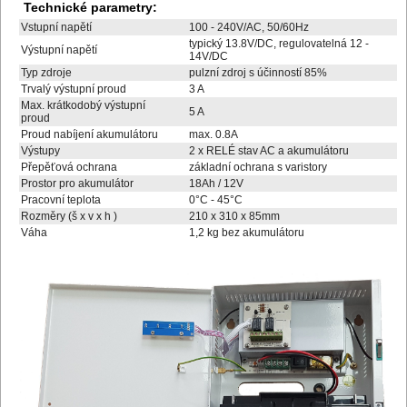
Technické parametry:
Vstupní napětí
100 - 240V/AC, 50/60Hz
typický 13.8V/DC, regulovatelná 12 -
Výstupní napětí
14V/DC
Typ zdroje
pulzní zdroj s účinností 85%
Trvalý výstupní proud
3 A
Max. krátkodobý výstupní
5 A
proud
Proud nabíjení akumulátoru
max. 0.8A
Výstupy
2 x RELÉ stav AC a akumulátoru
Přepěťová ochrana
základní ochrana s varistory
Prostor pro akumulátor
18Ah / 12V
Pracovní teplota
0°C - 45°C
Rozměry (š x v x h )
210 x 310 x 85mm
Váha
1,2 kg bez akumulátoru