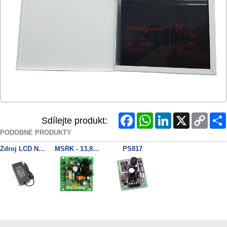
Facebook
WhatsApp
LinkedIn
X
Copy
Sdílejte produkt:
Link
PODOBNÉ PRODUKTY
Zdroj LCD Neovo
MSRK - 13,8V / 2A modul napájacieho zdroja
PS817