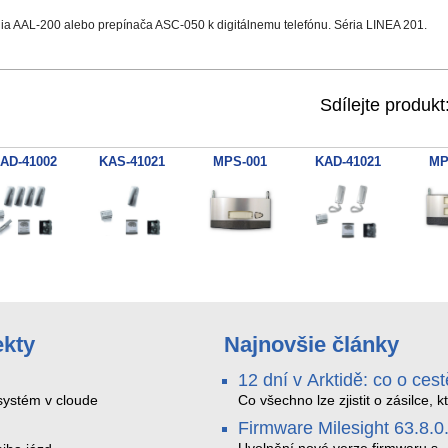
ia AAL-200 alebo prepínača ASC-050 k digitálnemu telefónu. Séria LINEA 201.
Sdílejte produkt
AD-41002
KAS-41021
MPS-001
KAD-41021
MP
ekty
Najnovšie články
12 dní v Arktidě: co o cest
na Nordkapp řekla data z
ystém v cloude
Co všechno lze zjistit o zásilce, k
během dvanácti dní projede Arkt
SMARTBOX 2 MAX
Firmware Milesight 63.8.0
SMARTBOX 2 MAX jsme vzali na
trasu z Tromsø přes Lofoty, Kiru
Uvolnění nové verze firmwaru s