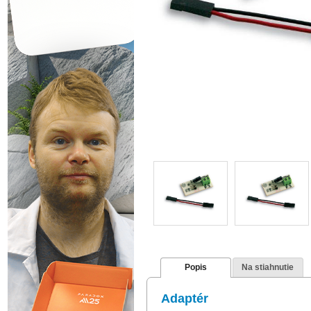
Popis
Na stiahnutie
Adaptér