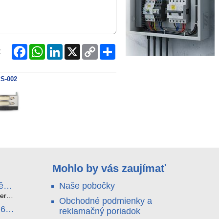
Facebook
WhatsApp
LinkedIn
X
Copy
Share
:
Link
S-002
Mohlo by vás zaujímať
ě
Naše pobočky
e
terá
Obchodné podmienky a
idou?
.6
reklamačný poriadok
nu a