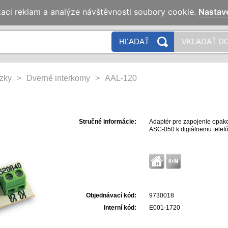
zaci reklam a analýze návštěvnosti soubory cookie.
Nastav
N
HĽADAŤ
VKLADAŤ DO
dzky
>
Dverné interkomy
>
AAL-120
Stručné informácie:
Adaptér pre zapojenie opak
ASC-050 k digiálnemu telef
Objednávací kód:
9730018
Interní kód:
E001-1720