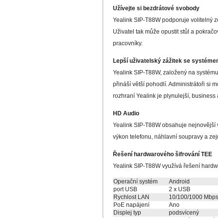
Užívejte si bezdrátové svobody
Yealink SIP-T88W podporuje volitelný z
Uživatel tak může opustit stůl a pokračo
pracovníky.
Lepší uživatelský zážitek se systéme
Yealink SIP-T88W, založený na systému A
přináší větší pohodlí. Administrátoři si
rozhraní Yealink je plynulejší, business 
HD Audio
Yealink SIP-T88W obsahuje nejnovější v
výkon telefonu, náhlavní soupravy a zej
Řešení hardwarového šifrování TEE
Yealink SIP-T88W využívá řešení hardwa
Operační systém
Android
port USB
2 x USB
Rychlost LAN
10/100/1000 Mbp
PoE napájení
Ano
Displej typ
podsvícený