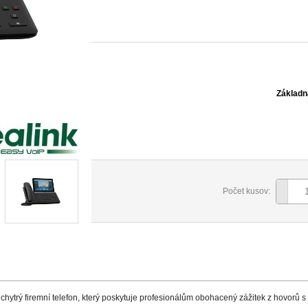
Základn
Počet kusov:
hytrý firemní telefon, který poskytuje profesionálům obohacený zážitek z hovorů s 