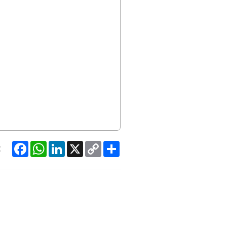
Facebook
WhatsApp
LinkedIn
X
Copy
Share
:
Link