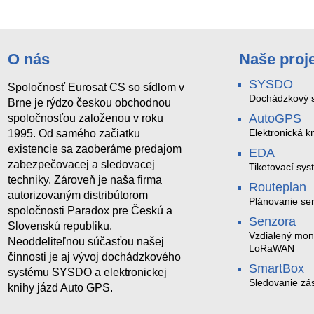
O nás
Naše proj
SYSDO
Spoločnosť Eurosat CS so sídlom v
Dochádzkový s
Brne je rýdzo českou obchodnou
AutoGPS
spoločnosťou založenou v roku
Elektronická k
1995. Od samého začiatku
existencie sa zaoberáme predajom
EDA
zabezpečovacej a sledovacej
Tiketovací sys
techniky. Zároveň je naša firma
Routeplan
autorizovaným distribútorom
Plánovanie se
spoločnosti Paradox pre Českú a
Senzora
Slovenskú republiku.
Vzdialený mon
Neoddeliteľnou súčasťou našej
LoRaWAN
činnosti je aj vývoj dochádzkového
SmartBox
systému SYSDO a elektronickej
Sledovanie zás
knihy jázd Auto GPS.