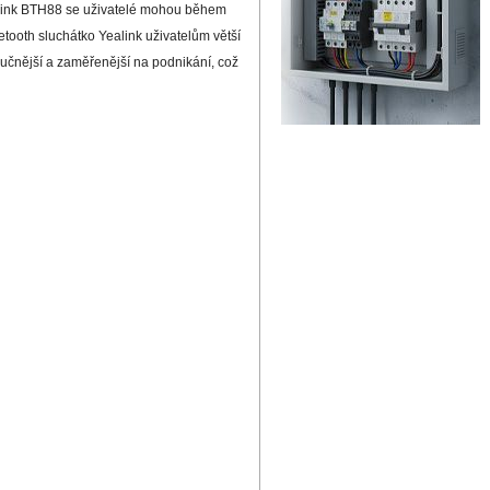
ealink BTH88 se uživatelé mohou během
tooth sluchátko Yealink uživatelům větší
tručnější a zaměřenější na podnikání, což