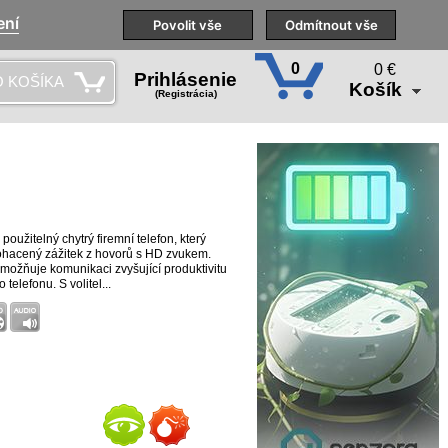
ení
aše pobočky
Technická podpora
Povolit vše
Školenia
Odmítnout vše
SK
0
0 €
Prihlásenie
 KOŠÍKA
Košík
(Registrácia)
oužitelný chytrý firemní telefon, který
ohacený zážitek z hovorů s HD zvukem.
 umožňuje komunikaci zvyšující produktivitu
telefonu. S volitel...