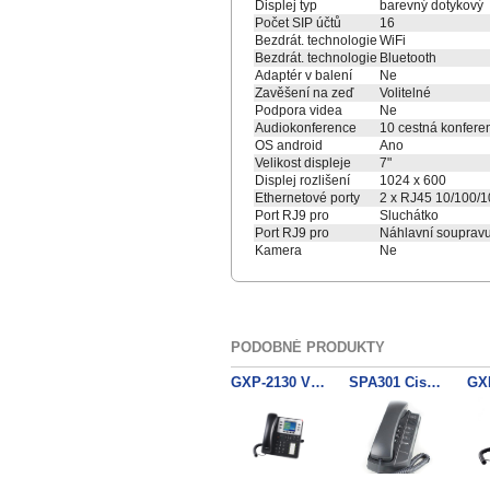
Displej typ
barevný dotykový
Počet SIP účtů
16
Bezdrát. technologie
WiFi
Bezdrát. technologie
Bluetooth
Adaptér v balení
Ne
Zavěšení na zeď
Volitelné
Podpora videa
Ne
Audiokonference
10 cestná konfere
OS android
Ano
Velikost displeje
7"
Displej rozlišení
1024 x 600
Ethernetové porty
2 x RJ45 10/100/
Port RJ9 pro
Sluchátko
Port RJ9 pro
Náhlavní souprav
Kamera
Ne
PODOBNÉ PRODUKTY
GXP-2130 V2 Grandstream
SPA301 Cisco SIP VOIP telefon