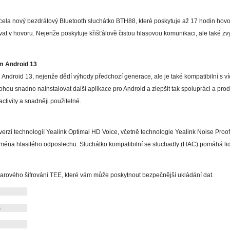
cela nový bezdrátový Bluetooth sluchátko BTH88, které poskytuje až 17 hodin hovo
vat v hovoru. Nejenže poskytuje křišťálově čistou hlasovou komunikaci, ale také zvy
m Android 13
ndroid 13, nejenže dědí výhody předchozí generace, ale je také kompatibilní s víc
 mohou snadno nainstalovat další aplikace pro Android a zlepšit tak spolupráci a pro
activity a snadněji použitelné.
erzi technologií Yealink Optimal HD Voice, včetně technologie Yealink Noise Proo
ména hlasitého odposlechu. Sluchátko kompatibilní se sluchadly (HAC) pomáhá lidem
rového šifrování TEE, které vám může poskytnout bezpečnější ukládání dat.
s