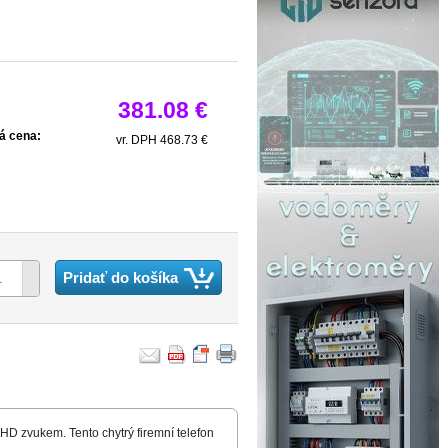
381.08 €
á cena:
vr. DPH 468.73 €
Pridať do košíka
HD zvukem. Tento chytrý firemní telefon