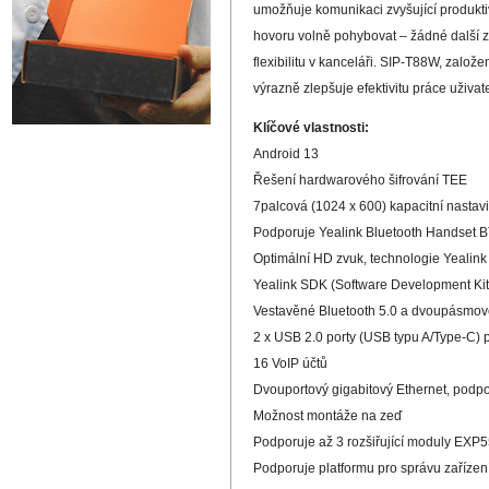
umožňuje komunikaci zvyšující produkti
hovoru volně pohybovat – žádné další zm
flexibilitu v kanceláři. SIP-T88W, založ
výrazně zlepšuje efektivitu práce uživate
Klíčové vlastnosti:
Android 13
Řešení hardwarového šifrování TEE
7palcová (1024 x 600) kapacitní nastav
Podporuje Yealink Bluetooth Handset B
Optimální HD zvuk, technologie Yealink
Yealink SDK (Software Development Kit
Vestavěné Bluetooth 5.0 a dvoupásmov
2 x USB 2.0 porty (USB typu A/Type-C) 
16 VoIP účtů
Dvouportový gigabitový Ethernet, podp
Možnost montáže na zeď
Podporuje až 3 rozšiřující moduly EXP5
Podporuje platformu pro správu zařízen