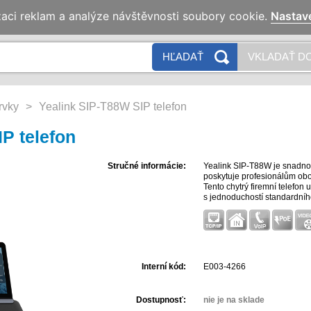
zaci reklam a analýze návštěvnosti soubory cookie.
Nastav
N
HĽADAŤ
VKLADAŤ DO
rvky
>
Yealink SIP-T88W SIP telefon
P telefon
Stručné informácie:
Yealink SIP-T88W je snadno p
poskytuje profesionálům ob
Tento chytrý firemní telefon
s jednoduchostí standardního 
Interní kód:
E003-4266
Dostupnosť:
nie je na sklade