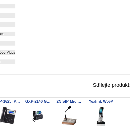
nce
1000 Mbps
u
Sdílejte produkt
GXP-1625 IP telefon 2xRJ45 POE
GXP-2140 Grandstream
2N SIP Mic Organic
Yealink W56P