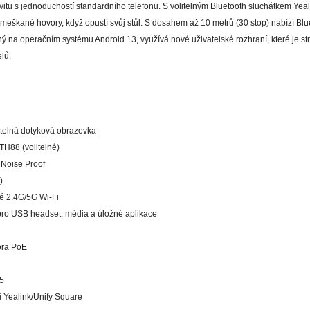
vitu s jednoduchostí standardního telefonu. S volitelným Bluetooth sluchátkem Y
eškané hovory, když opustí svůj stůl. S dosahem až 10 metrů (30 stop) nabízí Blue
ený na operačním systému Android 13, využívá nové uživatelské rozhraní, které je s
lů.
itelná dotyková obrazovka
TH88 (volitelné)
 Noise Proof
)
é 2.4G/5G Wi-Fi
pro USB headset, média a úložné aplikace
ora PoE
5
í Yealink/Unify Square