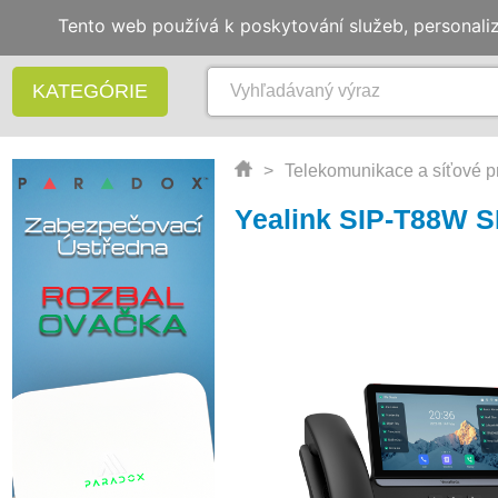
Tento web používá k poskytování služeb, personali
KATEGÓRIE
>
Telekomunikace a síťové p
Yealink SIP-T88W SI