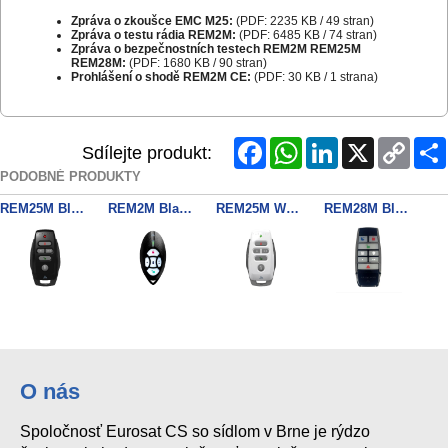
Zpráva o zkoušce EMC M25:
(PDF: 2235 KB / 49 stran)
Zpráva o testu rádia REM2M:
(PDF: 6485 KB / 74 stran)
Zpráva o bezpečnostních testech REM2M REM25M
REM28M:
(PDF: 1680 KB / 90 stran)
Prohlášení o shodě REM2M CE:
(PDF: 30 KB / 1 strana)
Facebook
WhatsApp
LinkedIn
X
Copy
Sdílejte produkt:
Link
PODOBNÉ PRODUKTY
REM25M Black 868MHz 8-Button Remote
REM2M Black 868MHz 5-Button Remote
REM25M White 868MHz 5-Button Remote
REM28M Black
REM101M bezdrôtový ovládač - biely/červené tl.
REM28M white
REM101M bezdrôtový ovládač- čierny/ modré tl.
O nás
Spoločnosť Eurosat CS so sídlom v Brne je rýdzo