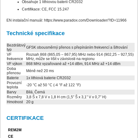
Obsahuje 1 lithiovou baterii CR2032
Certifikace: CE, FCC 15.247
EN instalační manuál:
https://www.paradox.com/Downloader/?ID=11966
Technické specifikace
Bezdrátový
GFSK obousměrný přenos s přepínáním frekvencí a šifrování
typ
VF
Rozsah 868 (865,05 – 867,95) MHz nebo 914 (902,25 – 927,55)
frekvence
MHz, může se lišit v závislosti na regionu
VF výkon
868 MHz vyzařované až +14 dBm, 914 MHz až +14 dBm
Doba
Méně než 20 ms
přenosu
Baterie
1x lithiová baterie CR2032
Provozní
-20 °C až 50 °C (-4 °F až 122 °F)
teplota
Barvy
Bílá, Černá
Rozměry
3,8 Š x 7,8 V x 1,8 H cm (1,5″ Š x 3,1″ V x 0,7″ H)
Hmotnost
20 g
CERTIFIKACE
REM2M
CE