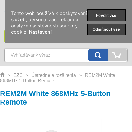
0
Tento web používá k poskytování
Povolit vše
služeb, personalizaci reklam a
analýze návštěvnosti soubory
Odmítnout vše
cookie.
Nastavení
KATEGÓRIE
>
EZS
>
Ústredne a rozšírenia
>
REM2M White
868MHz 5-Button Remote
REM2M White 868MHz 5-Button
Remote