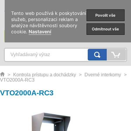
0
Tento web používá k poskytování
Povolit vše
služeb, personalizaci reklam a
analýze návštěvnosti soubory
Odmítnout vše
cookie.
Nastavení
KATEGÓRIE
>
Kontrola prístupu a dochádzky
>
Dverné interkomy
>
VTO2000A-RC3
VTO2000A-RC3