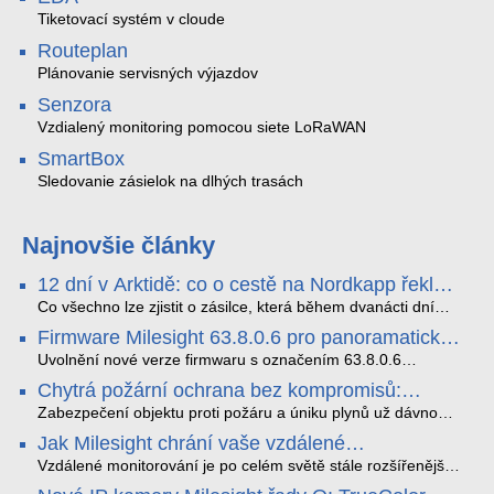
Tiketovací systém v cloude
Routeplan
Plánovanie servisných výjazdov
Senzora
Vzdialený monitoring pomocou siete LoRaWAN
SmartBox
Sledovanie zásielok na dlhých trasách
Najnovšie články
12 dní v Arktidě: co o cestě na Nordkapp řekla
data ze SMARTBOX 2 MAX
Co všechno lze zjistit o zásilce, která během dvanácti dní
projede Arktidou? SMARTBOX 2 MAX jsme vzali na trasu z
Firmware Milesight 63.8.0.6 pro panoramatické
Tromsø přes Lofoty, Kirunu a finské Laponsko až na
kamery a modely řady Q1
Nordkapp. Bez jediného dobití, v mrazu až −13 °C a mimo
Uvolnění nové verze firmwaru s označením 63.8.0.6
stabilní mobilní signál zaznamenával polohu, teplotu, světlo,
představuje důležitý posun v rozvoji funkcí a celkové stability
Chytrá požární ochrana bez kompromisů:
otřesy i náklon. Výsledkem není jen čára na mapě, ale
IP kamer Milesight. Tato aktualizace se nezaměřuje pouze
Ekosystém FireSafe pod lupou
podrobný datový příběh celé cesty.
na běžnou údržbu systému, ale prakticky rozšiřuje možnosti
Zabezpečení objektu proti požáru a úniku plynů už dávno
hardwaru v oblastech umělé inteligence, kybernetické
neznamená jen osamocenou pípající krabičku na stropě.
Jak Milesight chrání vaše vzdálené
bezpečnosti a adaptace na zhoršené světelné podmínky.
Současný standard vyžaduje provázanost, vzdálenou správu
monitorování před kybernetickými hrozbami
Vylepšení se přímo dotýkají jak panoramatických modelů s
a spolehlivost. Systém FireSafe od značky SAFE přináší
Vzdálené monitorování je po celém světě stále rozšířenější.
duálním senzorem (např. MS-C8477-HPG1), tak i široce
přesně tento moderní přístup - a to bez nutnosti tahat
S tímto trendem však nevyhnutelně roste i potřeba silných