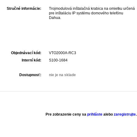
Stručné informácie:
Trojmodulová inštalačná krabica na omietku určená
pre inštaláciu IP systému domového telefónu
Dahua.
Objednávací kód:
VTO2000A-RC3
Interní kód:
S100-1684
Dostupnosť:
nie je na sklade
Pre zobrazenie ceny sa
prihláste
alebo
zaregistrujte
.