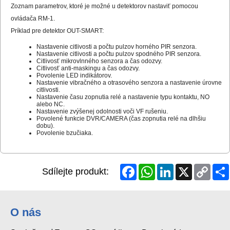
Zoznam parametrov, ktoré je možné u detektorov nastaviť pomocou
ovládača RM-1.
Príklad pre detektor OUT-SMART:
Nastavenie citlivosti a počtu pulzov horného PIR senzora.
Nastavenie citlivosti a počtu pulzov spodného PIR senzora.
Citlivosť mikrovlnného senzora a čas odozvy.
Citlivosť anti-maskingu a čas odozvy.
Povolenie LED indikátorov.
Nastavenie vibračného a otrasového senzora a nastavenie úrovne
citlivosti.
Nastavenie času zopnutia relé a nastavenie typu kontaktu, NO
alebo NC.
Nastavenie zvýšenej odolnosti voči VF rušeniu.
Povolené funkcie DVR/CAMERA (čas zopnutia relé na dlhšiu
dobu).
Povolenie bzučiaka.
Facebook
WhatsApp
LinkedIn
X
Copy
Sdílejte produkt:
Link
O nás