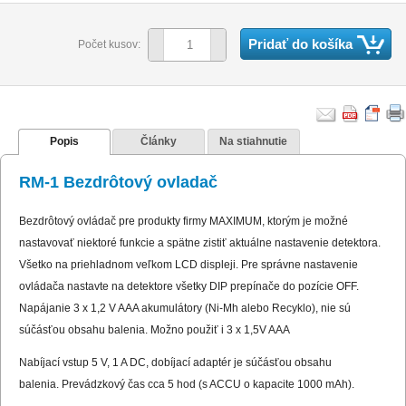
Pridať do košíka
Počet kusov:
Popis
Články
Na stiahnutie
RM-1 Bezdrôtový ovladač
Bezdrôtový ovládač pre produkty firmy MAXIMUM, ktorým je možné
nastavovať niektoré funkcie a spätne zistiť aktuálne nastavenie detektora.
Všetko na priehladnom veľkom LCD displeji. Pre správne nastavenie
ovládača nastavte na detektore všetky DIP prepínače do pozície OFF.
Napájanie 3 x 1,2 V AAA akumulátory (Ni-Mh alebo Recyklo), nie sú
súčásťou obsahu balenia. Možno použiť i 3 x 1,5V AAA
Nabíjací vstup 5 V, 1 A DC, dobíjací adaptér je súčásťou obsahu
balenia. Prevádzkový čas cca 5 hod (s ACCU o kapacite 1000 mAh).