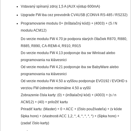
Vstavaný spínaný zdroj 1,5 A (AUX výstup 600mA)
Upgrade FW iba cez prevodník CV4USB (CONV4 RS-485 / RS232)
Programovanie modulu 0+ (Inštalačný kód)) + (4003) + (S / N
modulu ACM12)
Do verzie modulu FW 4.70 je podpora starých čítačiek R870, R880,
R885, R890, CA-REMI-4, R910, R915
Do verzie modulu FW 4.13 podporuje iba sw Winload alebo
programovania na klávesnici
Od verzie modulu FW 4.21 podporuje iba sw BabyWare alebo
programovania na klávesnici
Od verzie modulu FW 4.50 a vyššou podporuje EVO192 / EVOHD s
verziou FW ústredne minimálne 4.50 a vyšší
Zobrazenie čísla karty: (0) + (inštalačný kód) + (4003) + (s / n
ACM12) + (40) + priložiť kartu
Priradiť kartu: (Master) + 0 + ACC + (číslo používateľa) + (v kóde
šípka hore) + (vlastnosti ACC 1,2, *, 4, *, *, *, *) + (šípka hore) +
(zadať číslo karty)