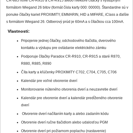
CR-885 nové CR-R910 a CR-R915 alebo niektoré čítačky s výstupným
formátom Wiegand 26 bitov (formát čísla karty 000: 00000). Štandardne sú v
ponuke čítačky kariet PROXIMITY, EMMARIN, HID a MIFARE, iClass a ďalšie
s formátom Wiegand 26. Odberový prúd je 60mA a s čítačkou cca 100mA.
Vlastnosti:
Pripojenie jednej čítačky, odchodového tlačidla, dverového
kontaktu a výstupu pre ovládanie elektrického zámku
Podporuje čítačky Paradox CR-R910, CR-R915 a staré R870,
R880, R885, R890
Číta karty a kľúčenky PROXIMITY C702, C704, C705, C706
Kalendár pre voľné otvorenie dverí
Monitorovanie núteného otvorenia dverí a neuzavretie dverí
Kalendár pre otvorenie dverí a kalendár predĺženého otvorenie
dverí
Otvorenie dverí načítaním karty a alebo zadaním kódu
Otvorenie dverí ručne tlačidlom alebo udalosťou PGM
Otvorenie dverí pri požiarnom poplachu (nastavenie)