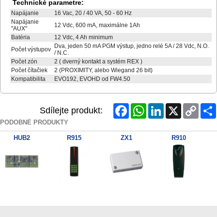
Technické parametre:
Napájanie
16 Vac, 20 / 40 VA, 50 - 60 Hz
Napájanie
12 Vdc, 600 mA, maximálne 1Ah
"AUX"
Batéria
12 Vdc, 4 Ah minimum
Dva, jeden 50 mA PGM výstup, jedno relé 5A / 28 Vdc, N.O.
Počet výstupov
/ N.C.
Počet zón
2 ( dverný kontakt a systém REX )
Počet čítačiek
2 (PROXIMITY, alebo Wiegand 26 bit)
Kompatibilita
EVO192, EVOHD od FW4.50
Facebook
WhatsApp
LinkedIn
X
Copy
Sdílejte produkt:
Link
PODOBNÉ PRODUKTY
HUB2
R915
ZX1
R910
RTX3R 868MHz
EVO192PCB
CVT485
307USB