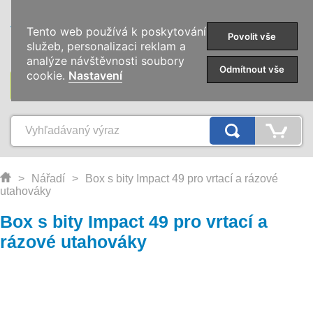
0
Tento web používá k poskytování
Povolit vše
služeb, personalizaci reklam a
analýze návštěvnosti soubory
Odmítnout vše
cookie.
Nastavení
KATEGÓRIE
>
Nářadí
>
Box s bity Impact 49 pro vrtací a rázové
utahováky
Box s bity Impact 49 pro vrtací a
rázové utahováky