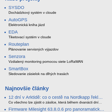
SYSDO
Dochádzkový systém v cloude
AutoGPS
Elektronická kniha jázd
EDA
Tiketovací systém v cloude
Routeplan
Plánovanie servisných výjazdov
Senzora
Vzdialený monitoring pomocou siete LoRaWAN
SmartBox
Sledovanie zásielok na dlhých trasách
Najnovšie články
12 dní v Arktidě: co o cestě na Nordkapp řekla
data ze SMARTBOX 2 MAX
Co všechno lze zjistit o zásilce, která během dvanácti dní
projede Arktidou? SMARTBOX 2 MAX jsme vzali na trasu z
Firmware Milesight 63.8.0.6 pro panoramatické
Tromsø přes Lofoty, Kirunu a finské Laponsko až na