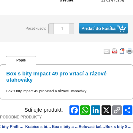
Ušetríte:
22.62 € (32%)
Pridať do košíka
Počet kusov:
Popis
Box s bity Impact 49 pro vrtací a rázové
utahováky
Box s bity Impact 49 pro vrtací a rázové utahováky
Facebook
WhatsApp
LinkedIn
X
Copy
Sdílejte produkt:
Link
PODOBNÉ PRODUKTY
2 bity Phillips velikost 2/146 mm
Krabice s bity "SP" 32dílná souprava
Box s bity a ráčnou SP, 26dílný
Rolovací taška na bity SP, 30dílná
Box s bity SP, 29dílný