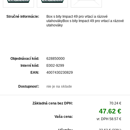
Stručné informácie:
Box s bity Impact 49 pro vrtací a rázové
utahovákyBox s bity Impact 49 pro vrtací a rázové
utahováky
Objednávací kód:
628850000
Interní kód:
E002-9299
EAN:
4007430230829
Dostupnosť:
nie je na sklade
Základná cena bez DPH:
70.24 €
47.62 €
Vaša cena:
vr. DPH 58.57 €