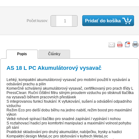
Pridať do košíka
Počet kusov:
Popis
Články
AS 18 L PC Akumulátorový vysavač
Lehký, kompaktní akumulátorový vysavač pro mobilní použití k vysávání a
odsávání prachu a pilin
Komerčně schválený akumulátorový vysavač, certifikovaný pro prach třídy L
PressClean: Ruční čištění filtru silným proudem vzduchu po stisknutí tlačítka
na vysavači během pracovních přestávek
S integrovanou funkcí foukání: K vyfukování, sušení a odvádění odpadního
vzduchu
Režim Eco pro delší dobu běhu na jedno nabití, režim boost pro maximální
výkon
Velké rohové spínací tlačítko pro snadné zapínání / vypínání i nohou
S roztahovací hadicí pro komfortní manipulaci a maximální volnost pohybu
při sání
Praktické skladování pro druhý akumulátor, nabíječku, trysky a hadici
Kompaktní design MetaLoc pro stohování v kufrech MetaLoc