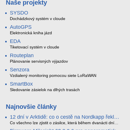
Naše projekty
SYSDO
Dochádzkový systém v cloude
AutoGPS
Elektronická kniha jázd
EDA
Tiketovací systém v cloude
Routeplan
Plánovanie servisných výjazdov
Senzora
Vzdialený monitoring pomocou siete LoRaWAN
SmartBox
Sledovanie zásielok na dlhých trasách
Najnovšie články
12 dní v Arktidě: co o cestě na Nordkapp řekla
data ze SMARTBOX 2 MAX
Co všechno lze zjistit o zásilce, která během dvanácti dní
projede Arktidou? SMARTBOX 2 MAX jsme vzali na trasu z