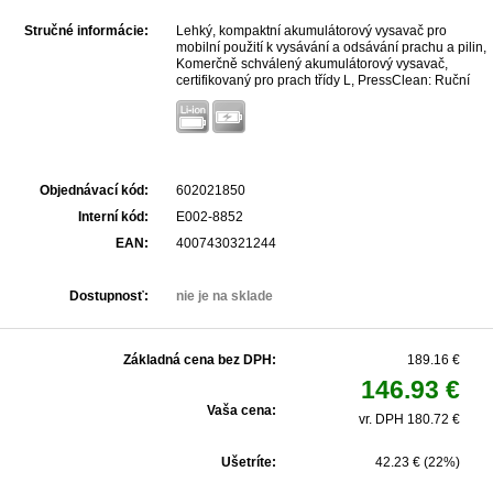
Stručné informácie:
Lehký, kompaktní akumulátorový vysavač pro
mobilní použití k vysávání a odsávání prachu a pilin,
Komerčně schválený akumulátorový vysavač,
certifikovaný pro prach třídy L, PressClean: Ruční
čištění filtru silným proudem vzduchu po stisknutí
tlačítka na vysavači během pracovních přestávek, S
integrovanou funkcí foukání: K vyfukování, sušení a
odvádění odpadního vzduchu, Režim Eco pro delší
dobu běhu...
Objednávací kód:
602021850
Interní kód:
E002-8852
EAN:
4007430321244
Dostupnosť:
nie je na sklade
Základná cena bez DPH:
189.16 €
146.93 €
Vaša cena:
vr. DPH 180.72 €
Ušetríte:
42.23 € (22%)