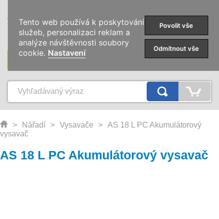
0
Tento web používá k poskytování
Povolit vše
služeb, personalizaci reklam a
analýze návštěvnosti soubory
Odmítnout vše
cookie.
Nastavení
KATEGÓRIE
>
Nářadí
>
Vysavače
>
AS 18 L PC Akumulátorový
vysavač
AS 18 L PC Akumulátorový vysavač