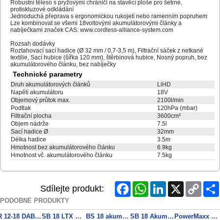
Robustní těleso s pryžovými chrániči na stavěcí ploše pro šetrné,
protiskluzové odkládání
Jednoduchá přeprava s ergonomickou rukojetí nebo ramenním popruhem
Lze kombinovat se všemi 18voltovými akumulátorovými články a
nabíječkami značek CAS: www.cordless-alliance-system.com
Rozsah dodávky
Roztahovací sací hadice (Ø 32 mm / 0,7-3,5 m), Filtrační sáček z netkané
textilie, Sací hubice (šířka 120 mm), štěrbinová hubice, Nosný popruh, bez
akumulátorového článku, bez nabíječky
Technické parametry
Druh akumulátorových článků
LiHD
Napětí akumulátoru
18V
Objemový průtok max.
2100l/min
Podtlak
120hPa (mbar)
Filtrační plocha
3600cm²
Objem nádrže
7.5l
Sací hadice Ø
32mm
Délka hadice
3.5m
Hmotnost bez akumulátorového článku
6.9kg
Hmotnost vč. akumulátorového článku
7.5kg
Facebook
WhatsApp
LinkedIn
X
Copy
Sdílejte produkt:
Link
PODOBNÉ PRODUKTY
R 12-18 DAB+ BT Akumulátorové stavební rádio
SB 18 LTX Quick Akumulátorová příklepová vrtačka
BS 18 akumulátorový vrtací šroubovák
SB 18 Akumulátorová příklepová vrtačka
PowerMaxx SB Basic Akumulátorová příklepová vrtačka