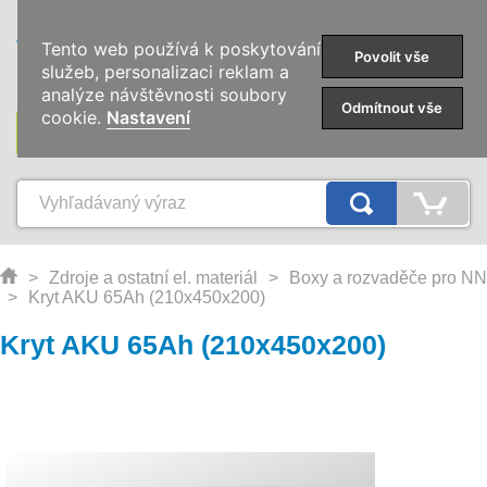
0
Tento web používá k poskytování
Povolit vše
služeb, personalizaci reklam a
analýze návštěvnosti soubory
Odmítnout vše
cookie.
Nastavení
KATEGÓRIE
>
Zdroje a ostatní el. materiál
>
Boxy a rozvaděče pro NN
>
Kryt AKU 65Ah (210x450x200)
Kryt AKU 65Ah (210x450x200)