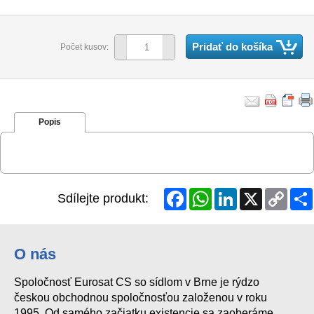
Pridať do košíka
Počet kusov:
Popis
Facebook
WhatsApp
LinkedIn
X
Copy
Sdílejte produkt:
Link
O nás
Spoločnosť Eurosat CS so sídlom v Brne je rýdzo
českou obchodnou spoločnosťou založenou v roku
1995. Od samého začiatku existencie sa zaoberáme