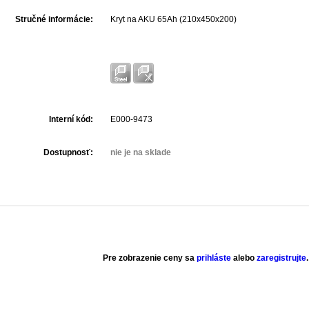
Stručné informácie:
Kryt na AKU 65Ah (210x450x200)
Interní kód:
E000-9473
Dostupnosť:
nie je na sklade
Pre zobrazenie ceny sa
prihláste
alebo
zaregistrujte
.