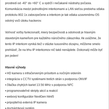
prostredí od -40° do +60° C a vydrží i nečakané nástrahy počasia.
Komunikácia medzi jednotlivými interkomami a LAN sieťou prebieha vďaka
protokolu 802.1x zabezpečene a interkom je tak vďaka uzavrenému OS
odolný voči útoku hackerov.
Voľnosť voľby funkcionalít, miery bezpečnosti a odolnosti je hlavným
stavebným kameňom pre každého náročného zákazníka. Ak uvážime, že
tento IP interkom vyniká tiež v otázke luxusného dizajnu, môžeme smelo
prehlásiť, že na trhu IP interkomov nič také nenájdete. Dokonalý môže byť
jen jeden!
Hlavné výhody
• HD kamera s infračerveným prísvitom a nočným videním
• integrácia s CCTV systémami tretích strán s podporou ONVIF
• čítačka chytrých kariet 13.56 MHz s podporou NFC
• programovateľné skripty akcií a reakcií
• webový konfigurátor NextGen html5
• pripojiteľná externá IP kamera
• dochádzkový systém