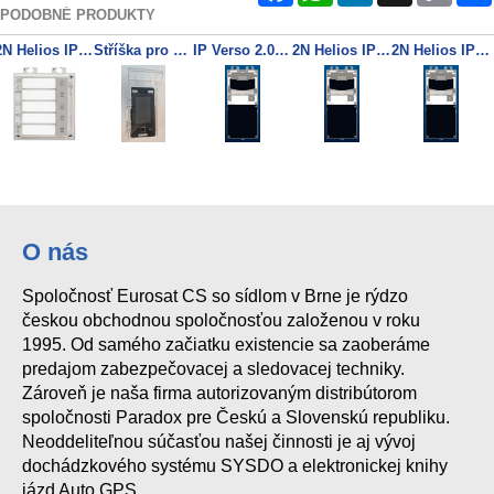
PODOBNÉ PRODUKTY
2N Helios IP Verso modul 5 tlačidiel
Stříška pro SYSFP815FTW
IP Verso 2.0 - Hlavní jednotka s kamerou
2N Helios IP Verso základná jednotka (bez kamery)
2N Helios IP Verso základná jednotka s kamerou
O nás
Spoločnosť Eurosat CS so sídlom v Brne je rýdzo
českou obchodnou spoločnosťou založenou v roku
1995. Od samého začiatku existencie sa zaoberáme
predajom zabezpečovacej a sledovacej techniky.
Zároveň je naša firma autorizovaným distribútorom
spoločnosti Paradox pre Českú a Slovenskú republiku.
Neoddeliteľnou súčasťou našej činnosti je aj vývoj
dochádzkového systému SYSDO a elektronickej knihy
jázd Auto GPS.