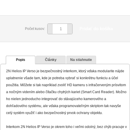
Pridať do košíka
Počet kusov:
Popis
Články
Na stiahnutie
2N Helios IP Verso je bezpečnostný interkom, ktorý vďaka modularite nájde
uplatnenie všade tam, kde je potreba vybrať si konkrétnu funkciu a účel
použitia. Môžete si tak napríklad zvoliť HD kameru s infračerveným prísvitom
a nočným videním alebo čítačku chytrých kariet (Smart Card Reader). Možno
ho nielen jednoducho integrovať do stávajúceho kamerového a
dohľadového systému, ale vďaka programovateľným skriptom tak navyše
celý systém využiť i ako bezpečnostný prvok ochrany objektu.
Interkom 2N Helios IP Verso je okrem toho i veľmi odolný, bez chýb pracuje v