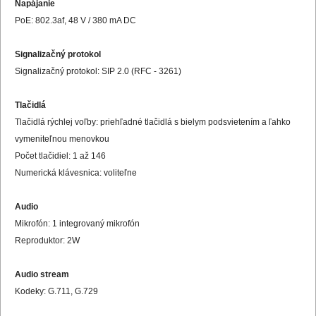
Napájanie
PoE: 802.3af, 48 V / 380 mA DC
Signalizačný protokol
Signalizačný protokol: SIP 2.0 (RFC - 3261)
Tlačidlá
Tlačidlá rýchlej voľby: priehľadné tlačidlá s bielym podsvietením a ľahko
vymeniteľnou menovkou
Počet tlačidiel: 1 až 146
Numerická klávesnica: voliteľne
Audio
Mikrofón: 1 integrovaný mikrofón
Reproduktor: 2W
Audio stream
Kodeky: G.711, G.729