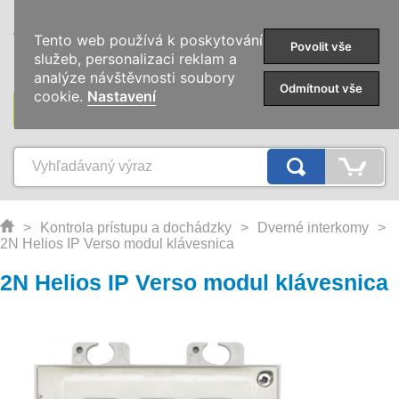
0
Tento web používá k poskytování
Povolit vše
služeb, personalizaci reklam a
analýze návštěvnosti soubory
Odmítnout vše
cookie.
Nastavení
KATEGÓRIE
>
Kontrola prístupu a dochádzky
>
Dverné interkomy
>
2N Helios IP Verso modul klávesnica
2N Helios IP Verso modul klávesnica