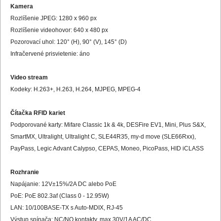
Kamera
Rozlíšenie JPEG: 1280 x 960 px
Rozlíšenie videohovor: 640 x 480 px
Pozorovací uhol: 120° (H), 90° (V), 145° (D)
Infračervené prisvietenie: áno
Video stream
Kodeky: H.263+, H.263, H.264, MJPEG, MPEG-4
Čítačka RFID kariet
Podporované karty: Mifare Classic 1k & 4k, DESFire EV1, Mini, Plus S&X,
SmartMX, Ultralight, Ultralight C, SLE44R35, my-d move (SLE66Rxx),
PayPass, Legic Advant Calypso, CEPAS, Moneo, PicoPass, HID iCLASS
Rozhranie
Napájanie: 12V±15%/2A DC alebo PoE
PoE: PoE 802.3af (Class 0 - 12.95W)
LAN: 10/100BASE-TX s Auto-MDIX, RJ-45
Výstup spínača: NC/NO kontakty, max 30V/1A AC/DC