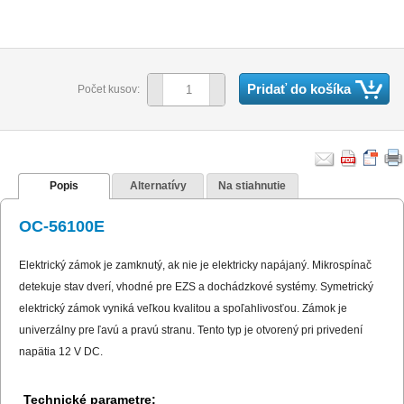
Pridať do košíka
Počet kusov:
Popis
Alternatívy
Na stiahnutie
OC-56100E
Elektrický zámok je zamknutý, ak nie je elektricky napájaný. Mikrospínač
detekuje stav dverí, vhodné pre EZS a dochádzkové systémy. Symetrický
elektrický zámok vyniká veľkou kvalitou a spoľahlivosťou. Zámok je
univerzálny pre ľavú a pravú stranu. Tento typ je otvorený pri privedení
napätia 12 V DC.
Technické parametre: