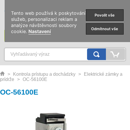
0
Tento web používá k poskytování
Povolit vše
služeb, personalizaci reklam a
analýze návštěvnosti soubory
Odmítnout vše
cookie.
Nastavení
KATEGÓRIE
>
Kontrola prístupu a dochádzky
>
Elektrické zámky a
prídrže
>
OC-56100E
OC-56100E