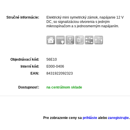
Stručné informácie:
Elektrický mini symetrický zámok, napájanie 12 V
DC, so signalizáciou otvorenia s jedným
mikrospínačom a s jednosmerným napájaním.
Objednávací kód:
56E10
Interní kód:
E000-0406
EAN:
8431922092323
Dostupnosť:
na centrálnom sklade
Pre zobrazenie ceny sa
prihláste
alebo
zaregistrujte
.