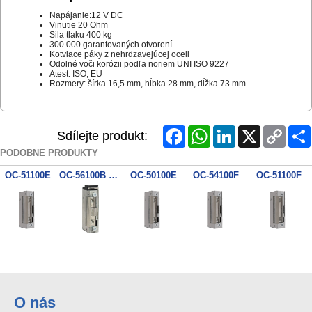
Napájanie:12 V DC
Vinutie 20 Ohm
Sila tlaku 400 kg
300.000 garantovaných otvorení
Kotviace páky z nehrdzavejúcej oceli
Odolné voči korózii podľa noriem UNI ISO 9227
Atest: ISO, EU
Rozmery: šírka 16,5 mm, hĺbka 28 mm, dĺžka 73 mm
Facebook
WhatsApp
LinkedIn
X
Copy
Sdílejte produkt:
Link
PODOBNÉ PRODUKTY
OC-51100E
OC-56100B 56B10
OC-50100E
OC-54100F
OC-51100F
O nás