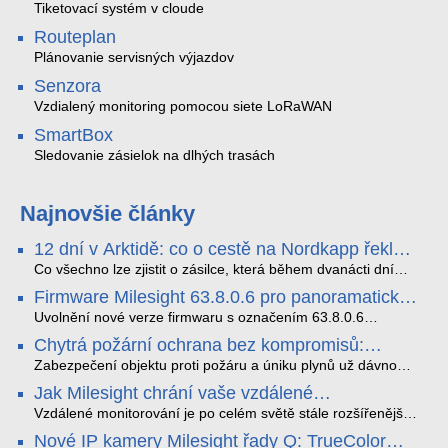
Tiketovací systém v cloude
Routeplan
Plánovanie servisných výjazdov
Senzora
Vzdialený monitoring pomocou siete LoRaWAN
SmartBox
Sledovanie zásielok na dlhých trasách
Najnovšie články
12 dní v Arktidě: co o cestě na Nordkapp řekla
data ze SMARTBOX 2 MAX
Co všechno lze zjistit o zásilce, která během dvanácti dní
projede Arktidou? SMARTBOX 2 MAX jsme vzali na trasu z
Firmware Milesight 63.8.0.6 pro panoramatické
Tromsø přes Lofoty, Kirunu a finské Laponsko až na
kamery a modely řady Q1
Nordkapp. Bez jediného dobití, v mrazu až −13 °C a mimo
Uvolnění nové verze firmwaru s označením 63.8.0.6
stabilní mobilní signál zaznamenával polohu, teplotu, světlo,
představuje důležitý posun v rozvoji funkcí a celkové stability
Chytrá požární ochrana bez kompromisů:
otřesy i náklon. Výsledkem není jen čára na mapě, ale
IP kamer Milesight. Tato aktualizace se nezaměřuje pouze
Ekosystém FireSafe pod lupou
podrobný datový příběh celé cesty.
na běžnou údržbu systému, ale prakticky rozšiřuje možnosti
Zabezpečení objektu proti požáru a úniku plynů už dávno
hardwaru v oblastech umělé inteligence, kybernetické
neznamená jen osamocenou pípající krabičku na stropě.
Jak Milesight chrání vaše vzdálené
bezpečnosti a adaptace na zhoršené světelné podmínky.
Současný standard vyžaduje provázanost, vzdálenou správu
monitorování před kybernetickými hrozbami
Vylepšení se přímo dotýkají jak panoramatických modelů s
a spolehlivost. Systém FireSafe od značky SAFE přináší
Vzdálené monitorování je po celém světě stále rozšířenější.
duálním senzorem (např. MS-C8477-HPG1), tak i široce
přesně tento moderní přístup - a to bez nutnosti tahat
S tímto trendem však nevyhnutelně roste i potřeba silných
Nové IP kamery Milesight řady Q: TrueColor
nasazované řady Q1 (MS-Cxxxx-PG1, včetně NDAA
kilometry kabelů.
bezpečnostních opatření na ochranu proti neustále se