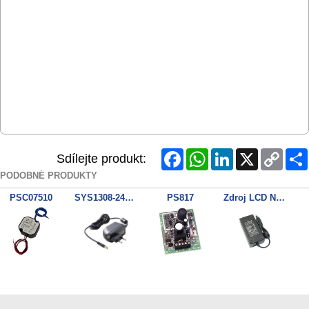
Facebook
WhatsApp
LinkedIn
X
Copy
Sdílejte produkt:
Link
PODOBNÉ PRODUKTY
PSC07510
SYS1308-2412-W2E
PS817
Zdroj LCD Neovo