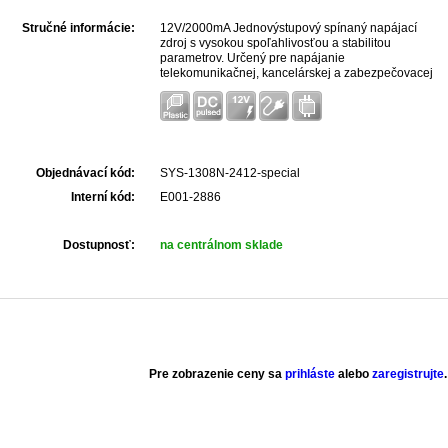
Stručné informácie:
12V/2000mA Jednovýstupový spínaný napájací
zdroj s vysokou spoľahlivosťou a stabilitou
parametrov. Určený pre napájanie
telekomunikačnej, kancelárskej a zabezpečovacej
techniky.
Objednávací kód:
SYS-1308N-2412-special
Interní kód:
E001-2886
Dostupnosť:
na centrálnom sklade
Pre zobrazenie ceny sa
prihláste
alebo
zaregistrujte
.