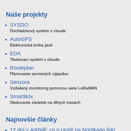
Naše projekty
SYSDO
Dochádzkový systém v cloude
AutoGPS
Elektronická kniha jázd
EDA
Tiketovací systém v cloude
Routeplan
Plánovanie servisných výjazdov
Senzora
Vzdialený monitoring pomocou siete LoRaWAN
SmartBox
Sledovanie zásielok na dlhých trasách
Najnovšie články
12 dní v Arktidě: co o cestě na Nordkapp řekla