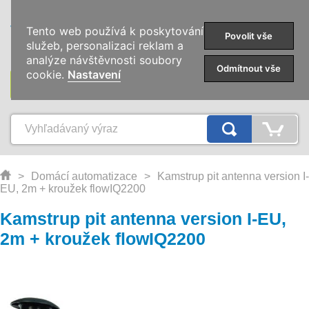
0
Tento web používá k poskytování
Povolit vše
služeb, personalizaci reklam a
analýze návštěvnosti soubory
Odmítnout vše
cookie.
Nastavení
KATEGÓRIE
>
Domácí automatizace
>
Kamstrup pit antenna version I-
EU, 2m + kroužek flowIQ2200
Kamstrup pit antenna version I-EU,
2m + kroužek flowIQ2200