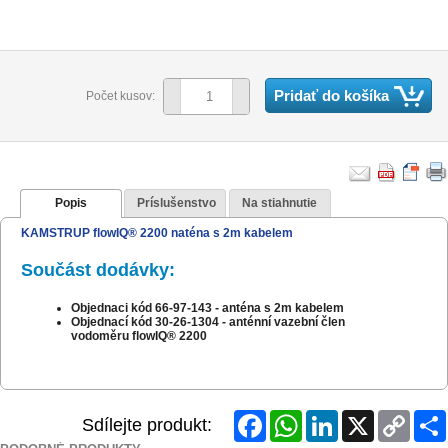
Pridať do košíka
Počet kusov:
Popis
Príslušenstvo
Na stiahnutie
KAMSTRUP flowIQ® 2200 naténa s 2m kabelem
Součást dodávky:
Objednaci kód 66-97-143 - anténa s 2m kabelem
Objednací kód 30-26-1304 - anténní vazební člen
vodoměru flowIQ® 2200
Facebook
WhatsApp
LinkedIn
X
Copy
Sdílejte produkt:
Link