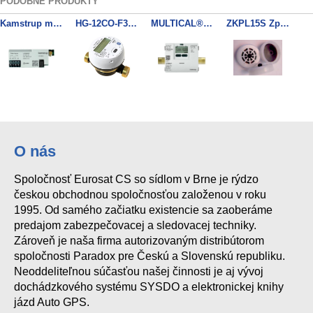
PODOBNÉ PRODUKTY
Kamstrup modul xx3 LoRaWan, inputs (In-A, In-B), 868 MHz
HG-12CO-F3SS-10HD Vodoměr DN15, T50, 868MHZ LORAWAN
MULTICAL® 403 403W7027651355 DN20 měřič tepla
ZKPL15S Zpětná klapka DIN15 pro GSD8, Hydrodigit
Q3 1,6m³/h, G¾B(R½) x 110mm (DN15), PN16, R250 LORAWAN
HYDRODIGIT-S1 3/4" AF DN20 130mm, T50, 868MHZ LORAWAN
Q3 2.5 m³/h, G1B (R¾) x 190 mm (DN20), PN16, R100 LORAWAN
Q3 2.5 m³/h, G1B (R¾) x 165 mm (DN20), PN16, R100 (105+60) LORAWAN
O nás
Spoločnosť Eurosat CS so sídlom v Brne je rýdzo
SAF1 plomba vodoměru DN15
HG-12CO-C3SS-10HD Vodoměr DN15, T30/90, 868MHZ LORAWAN
českou obchodnou spoločnosťou založenou v roku
1995. Od samého začiatku existencie sa zaoberáme
predajom zabezpečovacej a sledovacej techniky.
Zároveň je naša firma autorizovaným distribútorom
spoločnosti Paradox pre Českú a Slovenskú republiku.
Neoddeliteľnou súčasťou našej činnosti je aj vývoj
dochádzkového systému SYSDO a elektronickej knihy
jázd Auto GPS.