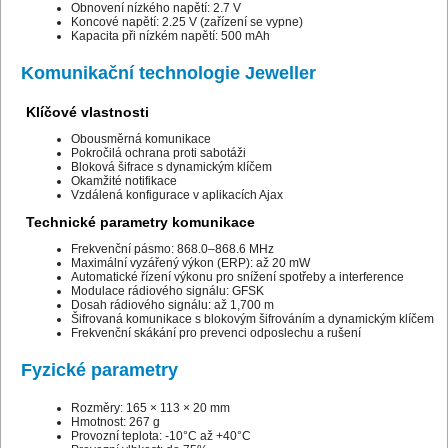
Obnovení nízkého napětí: 2.7 V
Koncové napětí: 2.25 V (zařízení se vypne)
Kapacita při nízkém napětí: 500 mAh
Komunikační technologie Jeweller
Klíčové vlastnosti
Obousměrná komunikace
Pokročilá ochrana proti sabotáži
Bloková šifrace s dynamickým klíčem
Okamžité notifikace
Vzdálená konfigurace v aplikacích Ajax
Technické parametry komunikace
Frekvenční pásmo: 868.0–868.6 MHz
Maximální vyzářený výkon (ERP): až 20 mW
Automatické řízení výkonu pro snížení spotřeby a interference
Modulace rádiového signálu: GFSK
Dosah rádiového signálu: až 1,700 m
Šifrovaná komunikace s blokovým šifrováním a dynamickým klíčem
Frekvenční skákání pro prevenci odposlechu a rušení
Fyzické parametry
Rozměry: 165 × 113 × 20 mm
Hmotnost: 267 g
Provozní teplota: -10°C až +40°C