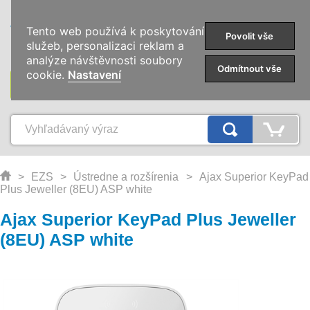
0
Tento web používá k poskytování
Povolit vše
služeb, personalizaci reklam a
analýze návštěvnosti soubory
Odmítnout vše
cookie.
Nastavení
KATEGÓRIE
>
EZS
>
Ústredne a rozšírenia
>
Ajax Superior KeyPad
Plus Jeweller (8EU) ASP white
Ajax Superior KeyPad Plus Jeweller
(8EU) ASP white