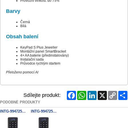
Provozní vlhkost: do 75%
Barvy
Černá
Bílá
Obsah balení
KeyPad S Plus Jeweller
Montážní panel SmartBracket
4× AA baterie (předinstalovány)
Instalační sada
Průvodce rychlým startem
Přeloženo pomocí AI
Facebook
WhatsApp
LinkedIn
X
Copy
Sdílejte produkt:
Link
PODOBNÉ PRODUKTY
INTG-994725MF SIFER Keypad, Smart Card Reader Mifare DESfire EV2 Multi Format Version
INTG-994725 SIFER Keypad, Smart Card Reader Mifare DESfire EV2