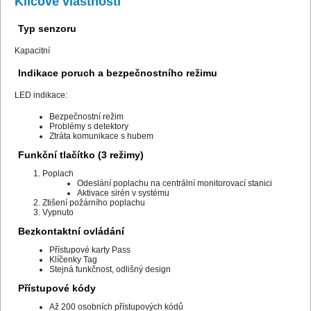
Klíčové vlastnosti
Typ senzoru
Kapacitní
Indikace poruch a bezpečnostního režimu
LED indikace:
Bezpečnostní režim
Problémy s detektory
Ztráta komunikace s hubem
Funkční tlačítko (3 režimy)
Poplach
Odeslání poplachu na centrální monitorovací stanici
Aktivace sirén v systému
Ztišení požárního poplachu
Vypnuto
Bezkontaktní ovládání
Přístupové karty Pass
Klíčenky Tag
Stejná funkčnost, odlišný design
Přístupové kódy
Až 200 osobních přístupových kódů