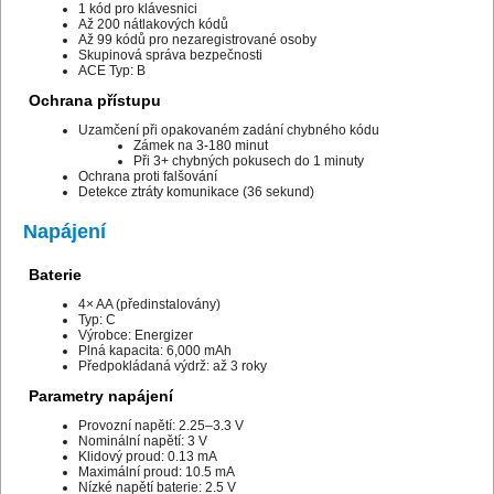
1 kód pro klávesnici
Až 200 nátlakových kódů
Až 99 kódů pro nezaregistrované osoby
Skupinová správa bezpečnosti
ACE Typ: B
Ochrana přístupu
Uzamčení při opakovaném zadání chybného kódu
Zámek na 3-180 minut
Při 3+ chybných pokusech do 1 minuty
Ochrana proti falšování
Detekce ztráty komunikace (36 sekund)
Napájení
Baterie
4× AA (předinstalovány)
Typ: C
Výrobce: Energizer
Plná kapacita: 6,000 mAh
Předpokládaná výdrž: až 3 roky
Parametry napájení
Provozní napětí: 2.25–3.3 V
Nominální napětí: 3 V
Klidový proud: 0.13 mA
Maximální proud: 10.5 mA
Nízké napětí baterie: 2.5 V