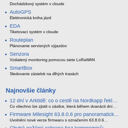
Dochádzkový systém v cloude
AutoGPS
Elektronická kniha jázd
EDA
Tiketovací systém v cloude
Routeplan
Plánovanie servisných výjazdov
Senzora
Vzdialený monitoring pomocou siete LoRaWAN
SmartBox
Sledovanie zásielok na dlhých trasách
Najnovšie články
12 dní v Arktidě: co o cestě na Nordkapp řekla
data ze SMARTBOX 2 MAX
Co všechno lze zjistit o zásilce, která během dvanácti dní
projede Arktidou? SMARTBOX 2 MAX jsme vzali na trasu z
Firmware Milesight 63.8.0.6 pro panoramatické
Tromsø přes Lofoty, Kirunu a finské Laponsko až na
kamery a modely řady Q1
Nordkapp. Bez jediného dobití, v mrazu až −13 °C a mimo
Uvolnění nové verze firmwaru s označením 63.8.0.6
stabilní mobilní signál zaznamenával polohu, teplotu, světlo,
představuje důležitý posun v rozvoji funkcí a celkové stability
Chytrá požární ochrana bez kompromisů: