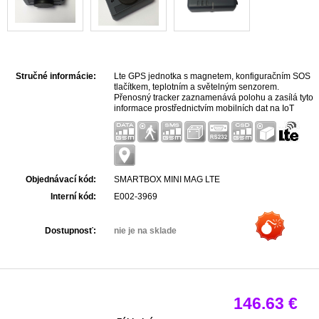
Stručné informácie:
Lte GPS jednotka s magnetem, konfiguračním SOS
tlačítkem, teplotním a světelným senzorem.
Přenosný tracker zaznamenává polohu a zasílá tyto
informace prostřednictvím mobilních dat na IoT
server. Server data v reálném čase zpracovává a
umožňuje jejich zobrazení v grafech, mapách nebo
generovaných upozorněních. Vnitřní akumulátor o
kapacitě 2600 mAh zabezpečí provoz až na tři
měsíce v režimu SMART Sa...
Objednávací kód:
SMARTBOX MINI MAG LTE
Interní kód:
E002-3969
Dostupnosť:
nie je na sklade
146.63 €