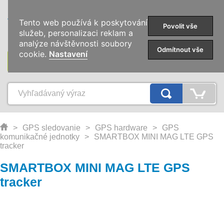
0
Tento web používá k poskytování
Povolit vše
služeb, personalizaci reklam a
analýze návštěvnosti soubory
Odmítnout vše
cookie.
Nastavení
KATEGÓRIE
>
GPS sledovanie
>
GPS hardware
>
GPS
komunikačné jednotky
>
SMARTBOX MINI MAG LTE GPS
tracker
SMARTBOX MINI MAG LTE GPS
tracker