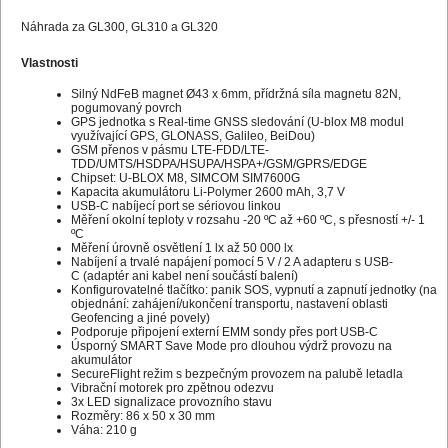
Náhrada za GL300, GL310 a GL320
Vlastnosti
Silný NdFeB magnet Ø43 x 6mm, přídržná síla magnetu 82N,
pogumovaný povrch
GPS jednotka s Real-time GNSS sledování (U-blox M8 modul
využívající GPS, GLONASS, Galileo, BeiDou)
GSM přenos v pásmu LTE-FDD/LTE-
TDD/UMTS/HSDPA/HSUPA/HSPA+/GSM/GPRS/EDGE
Chipset: U-BLOX M8, SIMCOM SIM7600G
Kapacita akumulátoru Li-Polymer 2600 mAh, 3,7 V
USB-C nabíjecí port se sériovou linkou
Měření okolní teploty v rozsahu -20 ºC až +60 ºC, s přesností +/- 1
ºC
Měření úrovně osvětlení 1 lx až 50 000 lx
Nabíjení a trvalé napájení pomocí 5 V / 2 A adapteru s USB-
C (adaptér ani kabel není součástí balení)
Konfigurovatelné tlačítko: panik SOS, vypnutí a zapnutí jednotky (na
objednání: zahájení/ukončení transportu, nastavení oblasti
Geofencing a jiné povely)
Podporuje připojení externí EMM sondy přes port USB-C
Úsporný SMART Save Mode pro dlouhou výdrž provozu na
akumulátor
SecureFlight režim s bezpečným provozem na palubě letadla
Vibrační motorek pro zpětnou odezvu
3x LED signalizace provozního stavu
Rozměry: 86 x 50 x 30 mm
Váha: 210 g