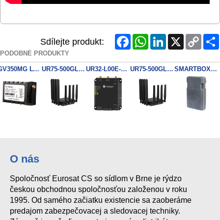
Facebook
WhatsApp
LinkedIn
X
Copy
Sdílejte produkt:
Link
PODOBNÉ PRODUKTY
GV350MG LTE GPS Tracker
UR75-500GL-G-P-W 5G router, PoE, Wi-Fi, GPS, WAN + 4x LAN
UR32-L00E-G 3G & 4G router, GPS
UR75-500GL-G-W 5G router, Wi-Fi, GPS, WAN + 4x LAN
SMARTBOX 2 Lite LTE GPS tracker
O nás
Spoločnosť Eurosat CS so sídlom v Brne je rýdzo
českou obchodnou spoločnosťou založenou v roku
1995. Od samého začiatku existencie sa zaoberáme
predajom zabezpečovacej a sledovacej techniky.