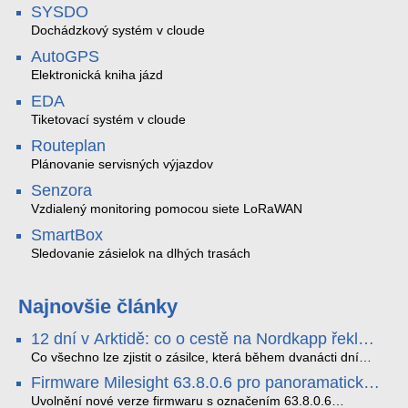
SYSDO
Dochádzkový systém v cloude
AutoGPS
Elektronická kniha jázd
EDA
Tiketovací systém v cloude
Routeplan
Plánovanie servisných výjazdov
Senzora
Vzdialený monitoring pomocou siete LoRaWAN
SmartBox
Sledovanie zásielok na dlhých trasách
Najnovšie články
12 dní v Arktidě: co o cestě na Nordkapp řekla
data ze SMARTBOX 2 MAX
Co všechno lze zjistit o zásilce, která během dvanácti dní
projede Arktidou? SMARTBOX 2 MAX jsme vzali na trasu z
Firmware Milesight 63.8.0.6 pro panoramatické
Tromsø přes Lofoty, Kirunu a finské Laponsko až na
kamery a modely řady Q1
Nordkapp. Bez jediného dobití, v mrazu až −13 °C a mimo
Uvolnění nové verze firmwaru s označením 63.8.0.6