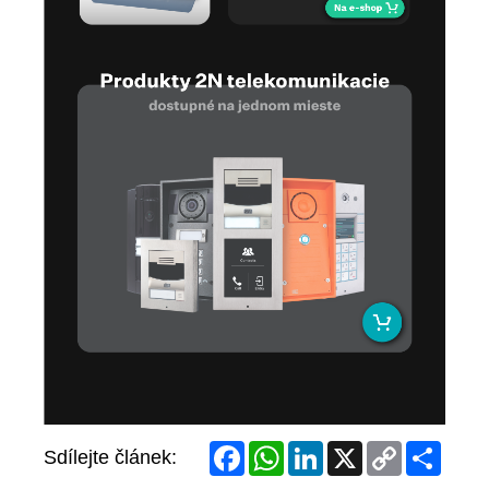
Facebook
WhatsApp
LinkedIn
X
Copy
Share
Sdílejte článek:
Link