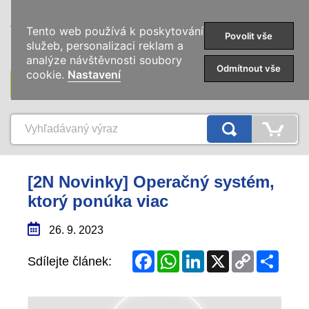
0
Tento web používá k poskytování
Povolit vše
služeb, personalizaci reklam a
analýze návštěvnosti soubory
Odmítnout vše
cookie.
Nastavení
KATEGÓRIE
[2N Novinky] Operačný systém,
ktorý ponúka viac
26. 9. 2023
Facebook
WhatsApp
LinkedIn
X
Copy
Share
Sdílejte článek:
Link