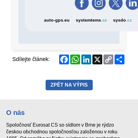
Facebook
WhatsApp
LinkedIn
X
Copy
Share
Sdílejte článek:
Link
ZPĚT NA VÝPIS
O nás
Spoločnosť Eurosat CS so sídlom v Brne je rýdzo
českou obchodnou spoločnosťou založenou v roku