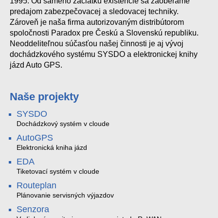
1995. Od samého začiatku existencie sa zaoberáme
predajom zabezpečovacej a sledovacej techniky.
Zároveň je naša firma autorizovaným distribútorom
spoločnosti Paradox pre Českú a Slovenskú republiku.
Neoddeliteľnou súčasťou našej činnosti je aj vývoj
dochádzkového systému SYSDO a elektronickej knihy
jázd Auto GPS.
Naše projekty
SYSDO
Dochádzkový systém v cloude
AutoGPS
Elektronická kniha jázd
EDA
Tiketovací systém v cloude
Routeplan
Plánovanie servisných výjazdov
Senzora