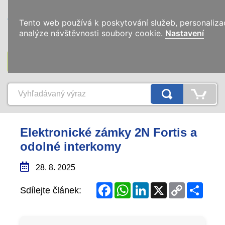
0
Tento web používá k poskytování služeb, personaliza
analýze návštěvnosti soubory cookie.
Nastavení
KATEGÓRIE
Elektronické zámky 2N Fortis a
odolné interkomy
28. 8. 2025
Facebook
WhatsApp
LinkedIn
X
Copy
Share
Sdílejte článek:
Link