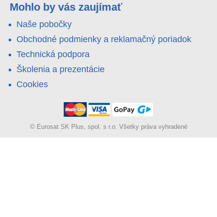
kamery.
bez sekání zdí a výměny všech čidel.
Mohlo by vás zaujímať
Naše pobočky
Obchodné podmienky a reklamačný poriadok
Technická podpora
Školenia a prezentácie
Cookies
© Eurosat SK Plus, spol. s r.o. Všetky práva vyhradené