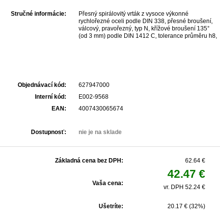
Stručné informácie:
Přesný spirálovitý vrták z vysoce výkonné
rychlořezné oceli podle DIN 338, přesné broušení,
válcový, pravořezný, typ N, křížové broušení 135°
(od 3 mm) podle DIN 1412 C, tolerance průměru h8,
Povrch neupravený, Pro maximální namáhání a
vysokou přesnost v průmyslu a řemeslu., K vrtání
ocelí a ocelových odlitků, legované a nelegované,
šedé litiny, temperované litiny, tvárné litiny,
spékaného železa, nik...
Objednávací kód:
627947000
Interní kód:
E002-9568
EAN:
4007430065674
Dostupnosť:
nie je na sklade
Základná cena bez DPH:
62.64 €
42.47 €
Vaša cena:
vr. DPH 52.24 €
Ušetríte:
20.17 € (32%)