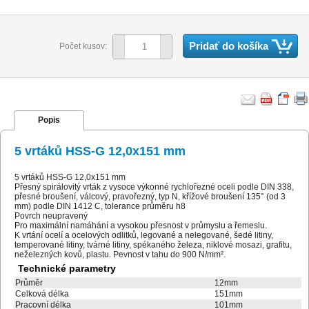
Pridať do košíka
Počet kusov:
Popis
5 vrtáků HSS-G 12,0x151 mm
5 vrtáků HSS-G 12,0x151 mm
Přesný spirálovitý vrták z vysoce výkonné rychlořezné oceli podle DIN 338,
přesné broušení, válcový, pravořezný, typ N, křížové broušení 135° (od 3
mm) podle DIN 1412 C, tolerance průměru h8
Povrch neupravený
Pro maximální namáhání a vysokou přesnost v průmyslu a řemeslu.
K vrtání ocelí a ocelových odlitků, legované a nelegované, šedé litiny,
temperované litiny, tvárné litiny, spékaného železa, niklové mosazi, grafitu,
neželezných kovů, plastu. Pevnost v tahu do 900 N/mm².
Technické parametry
Průměr
12mm
Celková délka
151mm
Pracovní délka
101mm