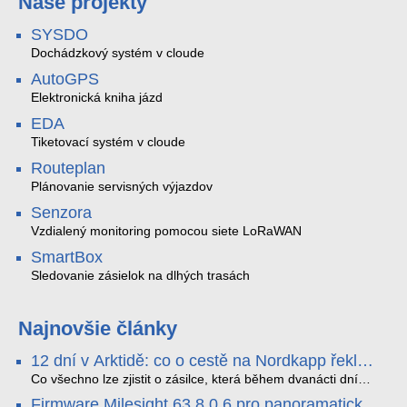
Naše projekty
SYSDO
Dochádzkový systém v cloude
AutoGPS
Elektronická kniha jázd
EDA
Tiketovací systém v cloude
Routeplan
Plánovanie servisných výjazdov
Senzora
Vzdialený monitoring pomocou siete LoRaWAN
SmartBox
Sledovanie zásielok na dlhých trasách
Najnovšie články
12 dní v Arktidě: co o cestě na Nordkapp řekla
data ze SMARTBOX 2 MAX
Co všechno lze zjistit o zásilce, která během dvanácti dní
projede Arktidou? SMARTBOX 2 MAX jsme vzali na trasu z
Firmware Milesight 63.8.0.6 pro panoramatické