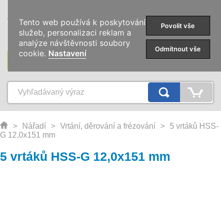
0
Tento web používá k poskytování
Povolit vše
služeb, personalizaci reklam a
analýze návštěvnosti soubory
Odmítnout vše
cookie.
Nastavení
KATEGÓRIE
>
Nářadí
>
Vrtání, děrování a frézování
>
5 vrtáků HSS-
G 12,0x151 mm
5 vrtáků HSS-G 12,0x151 mm